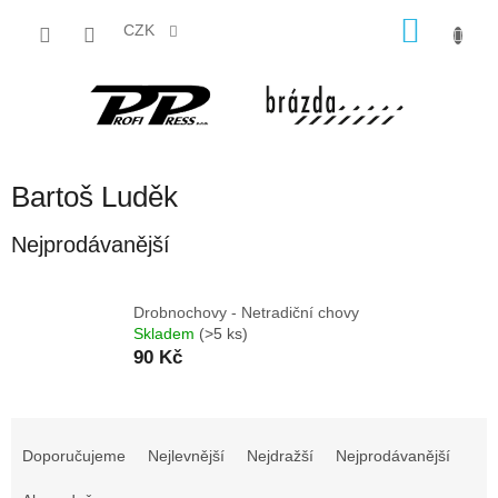
Přejít
NÁKU
na
CZK
obsah
KOŠÍK
Bartoš Luděk
Nejprodávanější
Drobnochovy - Netradiční chovy
Skladem
(>5 ks)
90 Kč
Ř
a
Doporučujeme
Nejlevnější
Nejdražší
Nejprodávanější
z