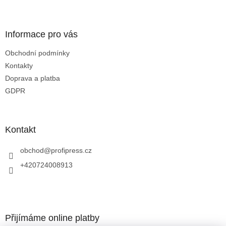
í
í
p
r
v
Informace pro vás
k
y
Obchodní podmínky
v
Kontakty
ý
p
Doprava a platba
i
GDPR
s
u
Kontakt
obchod
@
profipress.cz
+420724008913
Přijímáme online platby