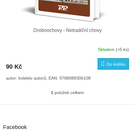
Drobnochovy - Netradiční chovy
Skladem
(>5 ks)
Do košíku
90 Kč
autor: kolektiv autorů, EAN: 9788088306108
1
položek celkem
O
v
l
Z
á
á
d
p
a
a
Facebook
c
t