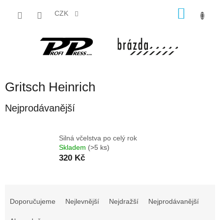
Přejít
NÁKU
na
CZK
obsah
KOŠÍK
Gritsch Heinrich
Nejprodávanější
Silná včelstva po celý rok
Skladem
(>5 ks)
320 Kč
Ř
a
Doporučujeme
Nejlevnější
Nejdražší
Nejprodávanější
z