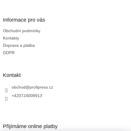
í
í
p
r
v
Informace pro vás
k
y
Obchodní podmínky
v
Kontakty
ý
p
Doprava a platba
i
GDPR
s
u
Kontakt
obchod
@
profipress.cz
+420724008913
Přijímáme online platby