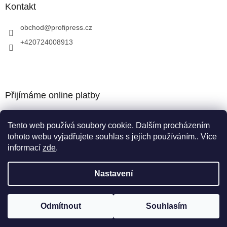
Kontakt
obchod
@
profipress.cz
+420724008913
Přijímáme online platby
Tento web používá soubory cookie. Dalším procházením
tohoto webu vyjadřujete souhlas s jejich používáním.. Více
informací
zde
.
Vytvořil Shoptet
Nastavení
Copyright 2026
obchod.profipress.cz
. Všechna práva
Odmítnout
Souhlasím
vyhrazena.
Upravit nastavení cookies