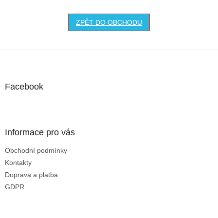
ZPĚT DO OBCHODU
Z
á
p
a
Facebook
t
í
Informace pro vás
Obchodní podmínky
Kontakty
Doprava a platba
GDPR