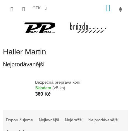
Přejít
NÁKU
na
CZK
obsah
KOŠÍK
Haller Martin
Nejprodávanější
Bezpečná přeprava koní
Skladem
(>5 ks)
360 Kč
Ř
a
Doporučujeme
Nejlevnější
Nejdražší
Nejprodávanější
z