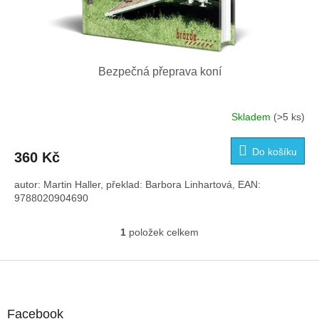
Bezpečná přeprava koní
Skladem
(>5 ks)
Do košíku
360 Kč
autor: Martin Haller, překlad: Barbora Linhartová, EAN:
9788020904690
1
položek celkem
O
v
l
Z
á
á
d
p
a
a
Facebook