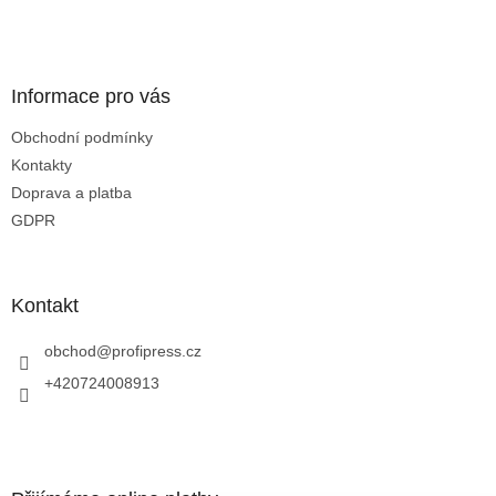
c
t
í
í
p
r
v
Informace pro vás
k
y
Obchodní podmínky
v
Kontakty
ý
p
Doprava a platba
i
GDPR
s
u
Kontakt
obchod
@
profipress.cz
+420724008913