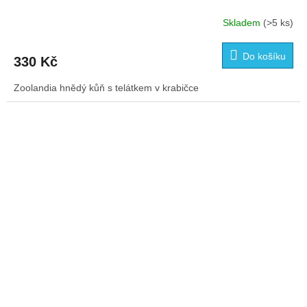
Skladem
(>5 ks)
Do košíku
330 Kč
Zoolandia hnědý kůň s telátkem v krabičce