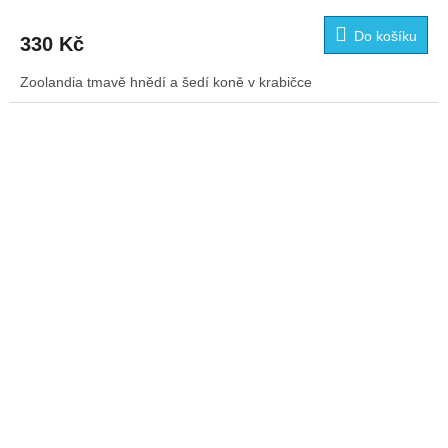
Do košíku
330 Kč
Zoolandia tmavě hnědí a šedí koně v krabičce