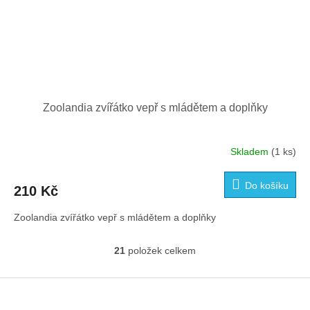
Zoolandia zvířátko vepř s mládětem a doplňky
Skladem
(1 ks)
Do košíku
210 Kč
Zoolandia zvířátko vepř s mládětem a doplňky
21
položek celkem
O
v
l
Z
á
á
d