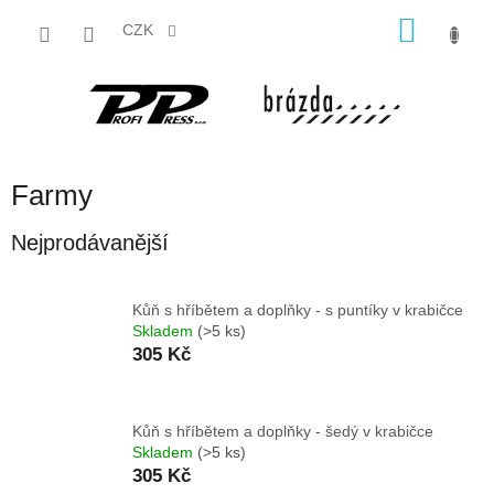
Přejít
NÁKU
na
CZK
obsah
KOŠÍK
Farmy
Nejprodávanější
Kůň s hříbětem a doplňky - s puntíky v krabičce
Skladem
(>5 ks)
305 Kč
Kůň s hříbětem a doplňky - šedý v krabičce
Skladem
(>5 ks)
305 Kč