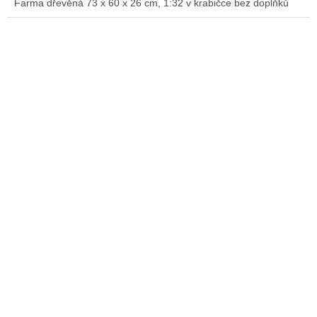
Farma dřevěná 73 x 60 x 26 cm, 1:32 v krabičce bez doplňků