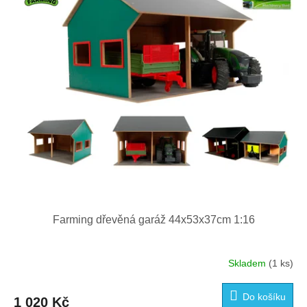
p
r
o
d
u
k
t
ů
Farming dřevěná garáž 44x53x37cm 1:16
Skladem
(1 ks)
Do košíku
1 020 Kč