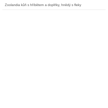
Zoolandia kůň s hříbětem a doplňky, hnědý s fleky