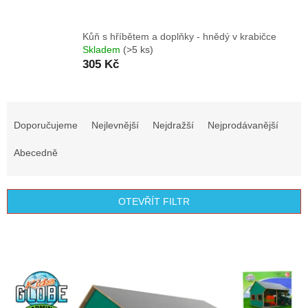
Kůň s hříbětem a doplňky - hnědý v krabičce
Skladem
(>5 ks)
305 Kč
Ř
a
Doporučujeme
Nejlevnější
Nejdražší
Nejprodávanější
z
e
Abecedně
n
í
p
OTEVŘÍT FILTR
r
o
V
d
ý
u
p
k
i
t
s
ů