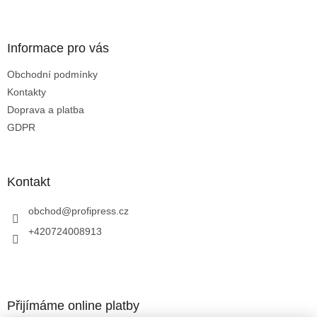
í
í
p
r
v
Informace pro vás
k
y
Obchodní podmínky
v
Kontakty
ý
p
Doprava a platba
i
GDPR
s
u
Kontakt
obchod
@
profipress.cz
+420724008913
Přijímáme online platby