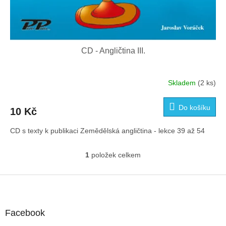
CD - Angličtina III.
Skladem
(2 ks)
Do košíku
10 Kč
CD s texty k publikaci Zemědělská angličtina - lekce 39 až 54
1
položek celkem
O
v
l
Z
á
á
d
p
a
a
Facebook
c
t