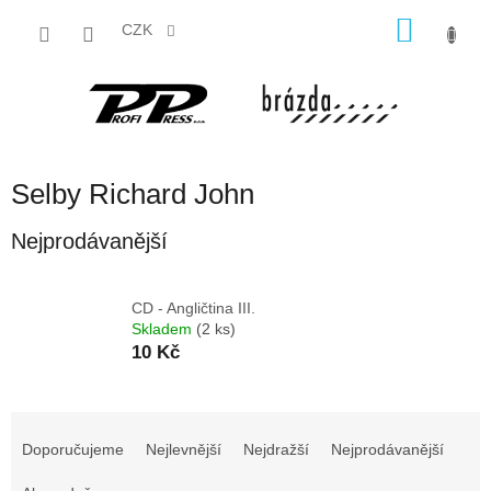
Přejít
NÁKU
na
CZK
obsah
KOŠÍK
Selby Richard John
Nejprodávanější
CD - Angličtina III.
Skladem
(2 ks)
10 Kč
Ř
a
Doporučujeme
Nejlevnější
Nejdražší
Nejprodávanější
z