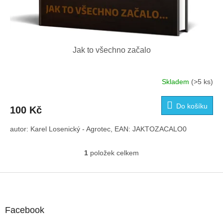
Jak to všechno začalo
Skladem
(>5 ks)
Průměrné
hodnocení
produktu
Do košíku
100 Kč
je
5,0
autor: Karel Losenický - Agrotec, EAN: JAKTOZACALO0
z
5
hvězdiček.
1
položek celkem
O
v
l
Z
á
á
d
p
a
a
Facebook
c
t