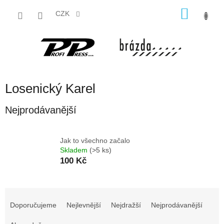
Přejít
NÁKU
na
CZK
obsah
KOŠÍK
Losenický Karel
Nejprodávanější
Jak to všechno začalo
Skladem
(>5 ks)
100 Kč
Ř
a
Doporučujeme
Nejlevnější
Nejdražší
Nejprodávanější
z