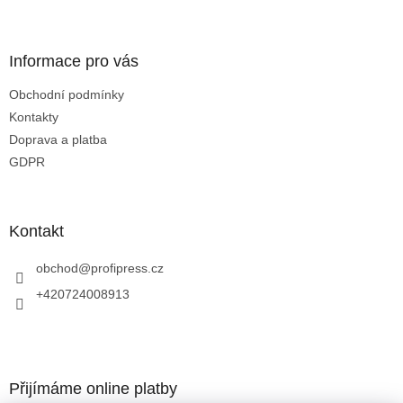
í
í
p
r
v
Informace pro vás
k
y
Obchodní podmínky
v
Kontakty
ý
p
Doprava a platba
i
GDPR
s
u
Kontakt
obchod
@
profipress.cz
+420724008913
Přijímáme online platby