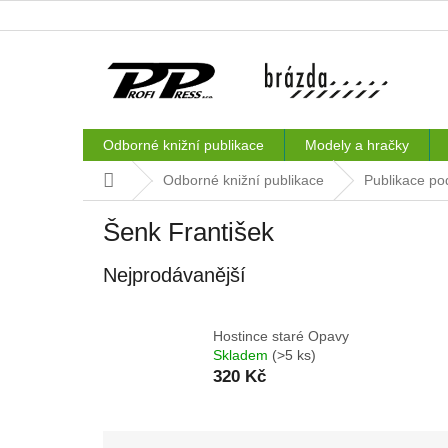
Přejít
na
obsah
Odborné knižní publikace
Modely a hračky
Domů
Odborné knižní publikace
Publikace po
Šenk František
Nejprodávanější
Hostince staré Opavy
Skladem
(>5 ks)
320 Kč
Ř