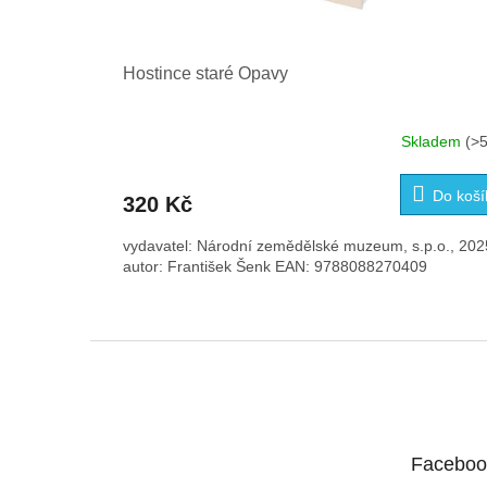
Hostince staré Opavy
Skladem
(>5
Do koší
320 Kč
vydavatel: Národní zemědělské muzeum, s.p.o., 202
autor: František Šenk EAN: 9788088270409
Z
á
p
a
t
Faceboo
í