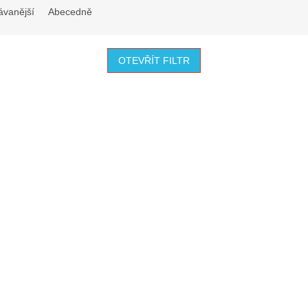
ávanější
Abecedně
OTEVŘÍT FILTR