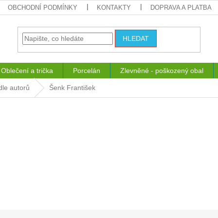
OBCHODNÍ PODMÍNKY
KONTAKTY
DOPRAVA A PLATBA
HLEDAT
Oblečení a trička
Porcelán
Zlevněné - poškozený obal
dle autorů
Šenk František