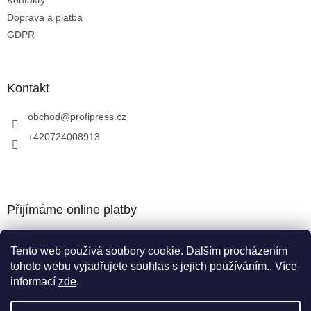
Kontakty
ý
p
Doprava a platba
i
GDPR
s
u
Kontakt
obchod
@
profipress.cz
+420724008913
Přijímáme online platby
Tento web používá soubory cookie. Dalším procházením
tohoto webu vyjadřujete souhlas s jejich používáním.. Více
informací
zde
.
Vytvořil Shoptet