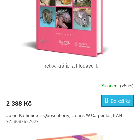
k
t
ů
Fretky, králíci a hlodavci I.
Skladem
(>5 ks)
Do košíku
2 388 Kč
autor: Katherine E.Quesenberry, James W.Carpenter, EAN:
9788087537022