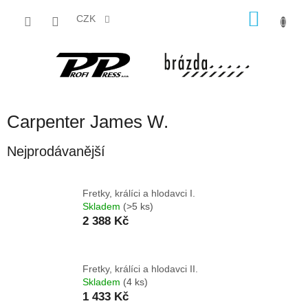
Přejít
NÁKU
na
CZK
obsah
KOŠÍK
Carpenter James W.
Nejprodávanější
Fretky, králíci a hlodavci I.
Skladem
(>5 ks)
2 388 Kč
Fretky, králíci a hlodavci II.
Skladem
(4 ks)
1 433 Kč