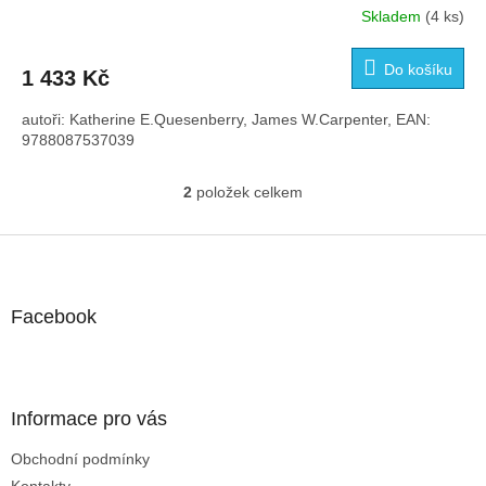
Skladem
(4 ks)
Průměrné
hodnocení
produktu
Do košíku
1 433 Kč
je
3,0
autoři: Katherine E.Quesenberry, James W.Carpenter, EAN:
z
9788087537039
5
hvězdiček.
2
položek celkem
O
v
l
Z
á
á
d
p
a
a
Facebook
c
t
í
í
p
r
v
Informace pro vás
k
y
Obchodní podmínky
v