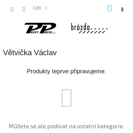
Přejít
NÁKU
na
CZK
obsah
KOŠÍK
Větvička Václav
Produkty teprve připravujeme.
Můžete se ale podívat na ostatní kategorie.