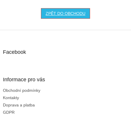
ZPĚT DO OBCHODU
Z
á
p
a
Facebook
t
í
Informace pro vás
Obchodní podmínky
Kontakty
Doprava a platba
GDPR