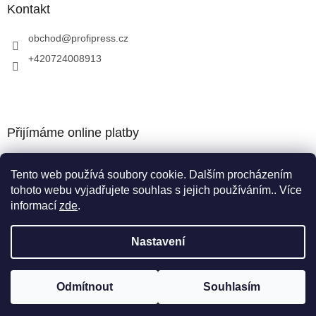
Kontakt
obchod
@
profipress.cz
+420724008913
Přijímáme online platby
Tento web používá soubory cookie. Dalším procházením
tohoto webu vyjadřujete souhlas s jejich používáním.. Více
informací
zde
.
Vytvořil Shoptet
Nastavení
Copyright 2026
obchod.profipress.cz
. Všechna práva
Odmítnout
Souhlasím
vyhrazena.
Upravit nastavení cookies