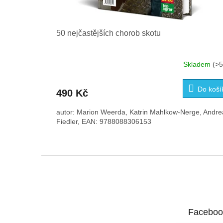
50 nejčastějších chorob skotu
Skladem
(>5
Do koší
490 Kč
autor: Marion Weerda, Katrin Mahlkow-Nerge, Andre
Fiedler, EAN: 9788088306153
Z
á
p
a
t
Faceboo
í