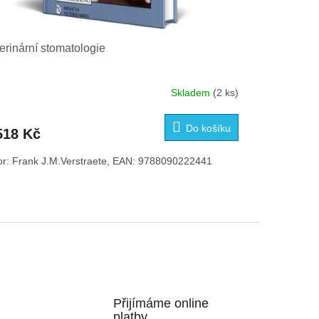
erinární stomatologie
Skladem
(2 ks)
Do košíku
518 Kč
or: Frank J.M.Verstraete, EAN: 9788090222441
Přijímáme online
platby