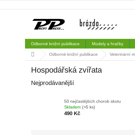
Přejít
na
obsah
Odborné knižní publikace
Modely a hračky
Domů
Odborné knižní publikace
Veterinární 
Hospodářská zvířata
Nejprodávanější
50 nejčastějších chorob skotu
Skladem
(>5 ks)
490 Kč
Ř