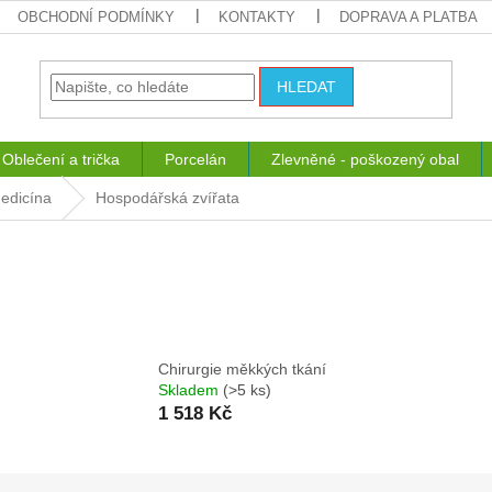
OBCHODNÍ PODMÍNKY
KONTAKTY
DOPRAVA A PLATBA
HLEDAT
Oblečení a trička
Porcelán
Zlevněné - poškozený obal
medicína
Hospodářská zvířata
Chirurgie měkkých tkání
Skladem
(>5 ks)
1 518 Kč