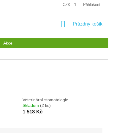
GDPR
CZK
Přihlášení
NÁKUPNÍ
Prázdný košík
KOŠÍK
Akce
Veterinární stomatologie
Skladem
(2 ks)
1 518 Kč