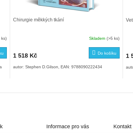
Chirurgie měkkých tkání
Vet
 ks)
Skladem
(>5 ks)
ku
Do košíku
1 518 Kč
1 
a
autor: Stephen D.Gilson, EAN: 9788090222434
aut
O
v
l
á
d
a
c
í
k
Informace pro vás
Kontakt
p