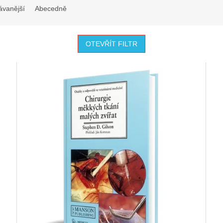
ávanější
Abecedně
OTEVŘÍT FILTR