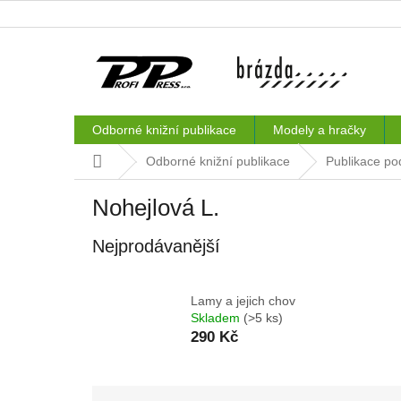
Přejít
na
obsah
Odborné knižní publikace
Modely a hračky
Domů
Odborné knižní publikace
Publikace po
Nohejlová L.
Nejprodávanější
Lamy a jejich chov
Skladem
(>5 ks)
290 Kč
Ř