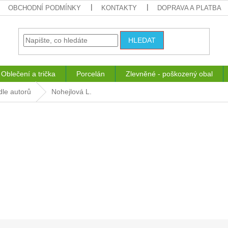
OBCHODNÍ PODMÍNKY
KONTAKTY
DOPRAVA A PLATBA
HLEDAT
Oblečení a trička
Porcelán
Zlevněné - poškozený obal
dle autorů
Nohejlová L.