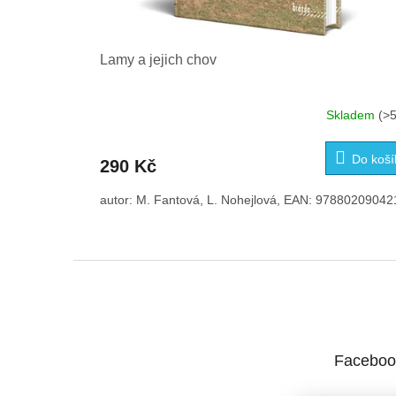
Lamy a jejich chov
Skladem
(>5
Do koší
290 Kč
autor: M. Fantová, L. Nohejlová, EAN: 97880209042
Z
á
p
a
t
Faceboo
í