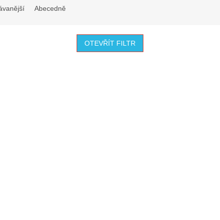
ávanější
Abecedně
OTEVŘÍT FILTR