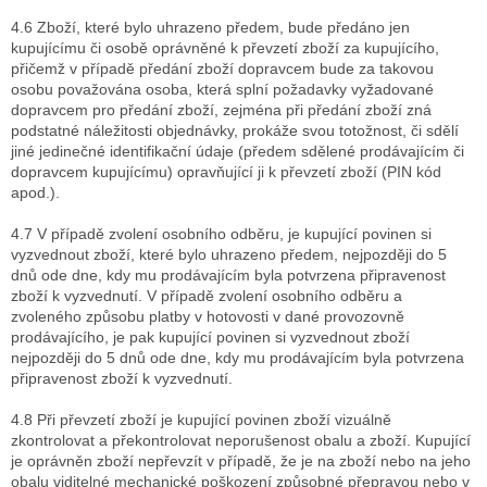
4.6 Zboží, které bylo uhrazeno předem, bude předáno jen
kupujícímu či osobě oprávněné k převzetí zboží za kupujícího,
přičemž v případě předání zboží dopravcem bude za takovou
osobu považována osoba, která splní požadavky vyžadované
dopravcem pro předání zboží, zejména při předání zboží zná
podstatné náležitosti objednávky, prokáže svou totožnost, či sdělí
jiné jedinečné identifikační údaje (předem sdělené prodávajícím či
dopravcem kupujícímu) opravňující ji k převzetí zboží (PIN kód
apod.).
4.7 V případě zvolení osobního odběru, je kupující povinen si
vyzvednout zboží, které bylo uhrazeno předem, nejpozději do 5
dnů ode dne, kdy mu prodávajícím byla potvrzena připravenost
zboží k vyzvednutí. V případě zvolení osobního odběru a
zvoleného způsobu platby v hotovosti v dané provozovně
prodávajícího, je pak kupující povinen si vyzvednout zboží
nejpozději do 5 dnů ode dne, kdy mu prodávajícím byla potvrzena
připravenost zboží k vyzvednutí.
4.8 Při převzetí zboží je kupující povinen zboží vizuálně
zkontrolovat a překontrolovat neporušenost obalu a zboží. Kupující
je oprávněn zboží nepřevzít v případě, že je na zboží nebo na jeho
obalu viditelné mechanické poškození způsobné přepravou nebo v