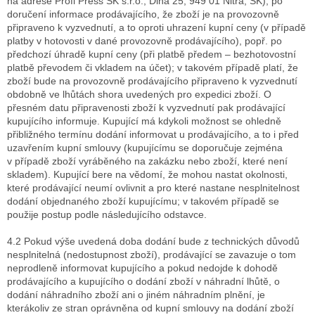
na adrese Profi Press SK s.r.o., Dlhá 25, 949 01 Nitra, SK), po
doručení informace prodávajícího, že zboží je na provozovně
připraveno k vyzvednutí, a to oproti uhrazení kupní ceny (v případě
platby v hotovosti v dané provozovně prodávajícího), popř. po
předchozí úhradě kupní ceny (při platbě předem – bezhotovostní
platbě převodem či vkladem na účet); v takovém případě platí, že
zboží bude na provozovně prodávajícího připraveno k vyzvednutí
obdobně ve lhůtách shora uvedených pro expedici zboží. O
přesném datu připravenosti zboží k vyzvednutí pak prodávající
kupujícího informuje. Kupující má kdykoli možnost se ohledně
přibližného termínu dodání informovat u prodávajícího, a to i před
uzavřením kupní smlouvy (kupujícímu se doporučuje zejména
v případě zboží vyráběného na zakázku nebo zboží, které není
skladem). Kupující bere na vědomí, že mohou nastat okolnosti,
které prodávající neumí ovlivnit a pro které nastane nesplnitelnost
dodání objednaného zboží kupujícímu; v takovém případě se
použije postup podle následujícího odstavce.
4.2 Pokud výše uvedená doba dodání bude z technických důvodů
nesplnitelná (nedostupnost zboží), prodávající se zavazuje o tom
neprodleně informovat kupujícího a pokud nedojde k dohodě
prodávajícího a kupujícího o dodání zboží v náhradní lhůtě, o
dodání náhradního zboží ani o jiném náhradním plnění, je
kterákoliv ze stran oprávněna od kupní smlouvy na dodání zboží