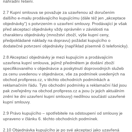
náhradní řešení.
2.7 Kupní smlouva se považuje za uzavřenou až doručením
dalšího e-mailu prodávajícího kupujícímu (dále též jen „akceptace
objednávky“) s potvrzením o uzavření smlouvy. Prodávající je však
před akceptací objednávky vždy oprávněn v závislosti na
charakteru objednávky (množství zboží, výše kupní ceny,
předpokládané náklady na dopravu) požádat kupujícího o
dodatečné potvrzení objednávky (například písemně či telefonicky).
2.8 Akceptací objednávky je mezi kupujícím a prodávajícím
uzavřena kupní smlouva, jejímž předmětem je dodání zboží
specifikovaného v objednávce a poskytnutí doprovodných služeb
za cenu uvedenou v objednávce, vše za podmínek uvedených na
obchod.profipress.cz, v těchto obchodních podmínkách a
reklamačním řádu. Tyto obchodní podmínky a reklamační řád jsou
pak zveřejněny na obchod.profipress.cz a jsou (v jejich aktuálním
znění ke dni uzavření kupní smlouvy) nedílnou součástí uzavřené
kupní smlouvy.
2.9 Právo kupujícího – spotřebitele na odstoupení od smlouvy je
upraveno v článku 6. těchto obchodních podmínek.
2.10 Objednávka kupujícího je po své akceptaci jako uzavřená