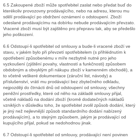
6.5 Zakoupené zboží může spotřebitel zaslat nebo předat buď do
kterékoliv provozovny prodávajícího, nebo na adresu, kterou mu
sdělí prodávající po obdržení oznámení o odstoupení. Zboží
odeslané prodávajícímu na dobírku nebude prodávajícím převzato.
Vracené zboží musí být zajištěno pro přepravu tak, aby se předešlo
jeho poškození.
6.6 Odstoupí-li spotřebitel od smlouvy a bude-li vracené zboží ve
stavu, v jakém bylo při převzetí spotřebitelem (s přihlédnutím k
opotřebení způsobenému v míře nezbytně nutné pro jeho
vyzkoušení (zjištění povahy, vlastností a funkčnosti) způsobem
obdobným a obvyklým při nákupu zboží v kamenném obchodě), a
to včetně veškeré dokumentace (záruční list, návody) a
příslušenství, vrátí mu prodávající bez zbytečného odkladu,
nejpozději do čtrnácti dnů od odstoupení od smlouvy, všechny
peněžní prostředky, které od něho na základě smlouvy přijal,
včetně nákladů na dodání zboží (kromě dodatečných nákladů
vzniklých v důsledku toho, že spotřebitel zvolil způsob dodání, který
je jiný než nejlevnější způsob standardního dodání nabízený
prodávajícím), a to stejným způsobem, jakým je prodávající od
kupujícího přijal, pokud se nedohodnou jinak.
6.7 Odstoupí-li spotřebitel od smlouvy, prodávající není povinen