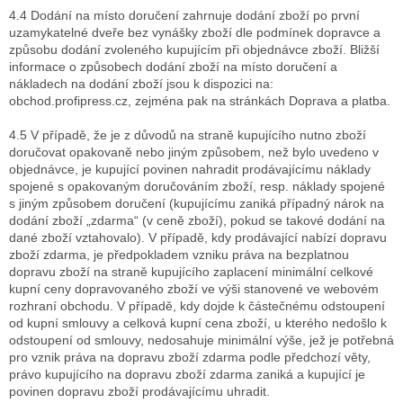
4.4 Dodání na místo doručení zahrnuje dodání zboží po první
uzamykatelné dveře bez vynášky zboží dle podmínek dopravce a
způsobu dodání zvoleného kupujícím při objednávce zboží. Bližší
informace o způsobech dodání zboží na místo doručení a
nákladech na dodání zboží jsou k dispozici na:
obchod.profipress.cz, zejména pak na stránkách Doprava a platba.
4.5 V případě, že je z důvodů na straně kupujícího nutno zboží
doručovat opakovaně nebo jiným způsobem, než bylo uvedeno v
objednávce, je kupující povinen nahradit prodávajícímu náklady
spojené s opakovaným doručováním zboží, resp. náklady spojené
s jiným způsobem doručení (kupujícímu zaniká případný nárok na
dodání zboží „zdarma“ (v ceně zboží), pokud se takové dodání na
dané zboží vztahovalo). V případě, kdy prodávající nabízí dopravu
zboží zdarma, je předpokladem vzniku práva na bezplatnou
dopravu zboží na straně kupujícího zaplacení minimální celkové
kupní ceny dopravovaného zboží ve výši stanovené ve webovém
rozhraní obchodu. V případě, kdy dojde k částečnému odstoupení
od kupní smlouvy a celková kupní cena zboží, u kterého nedošlo k
odstoupení od smlouvy, nedosahuje minimální výše, jež je potřebná
pro vznik práva na dopravu zboží zdarma podle předchozí věty,
právo kupujícího na dopravu zboží zdarma zaniká a kupující je
povinen dopravu zboží prodávajícímu uhradit.