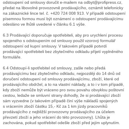
odstoupení od smlouvy doručit e-mailem na odbyt@profipress.cz,
předat na libovolné provozovně prodávajícího, oznámit telefonicky
na zákaznické lince tel. č. +420 724 008 913. V případě odstoupení
písemnou formou musí být oznámení o odstoupení prodávajícímu
odesláno ve lhůtě uvedené v článku 6.1 výše.
6.3 Prodávající doporučuje spotřebiteli, aby pro urychlení procesu
spojeného s odstoupením od smlouvy použil vzorový formulář
odstoupení od kupní smlouvy. V takovém případě potvrdí
prodávající spotřebiteli bez zbytečného odkladu přijetí vyplněného
formuláře.
6.4 Odstoupí-li spotřebitel od smlouvy, zašle nebo předá
prodávajícímu bez zbytečného odkladu, nejpozději do 14 dnů od
doručení odstoupení od smlouvy prodávajícímu, zboží, které od
prodávajícího obdržel, a to na vlastní náklady, a to i v tom případě,
kdy zboží nemůže být vráceno pro svou povahu obvyklou poštovní
cestou, ledaže se smluvní strany dohodly, že si prodávající zboží
sám vyzvedne (v takovém případě činí výše nákladů spojených
s vrácením zboží částku 15,- Kč za 1 km jízdy pracovníků
prodávajícího z nejbližší provozovny prodávajícího za účelem
převzetí zboží a jeho vrácení do této provozovny). Lhůta je
zachována, pokud spotřebitel odešle zboží před jejím uplynutím.