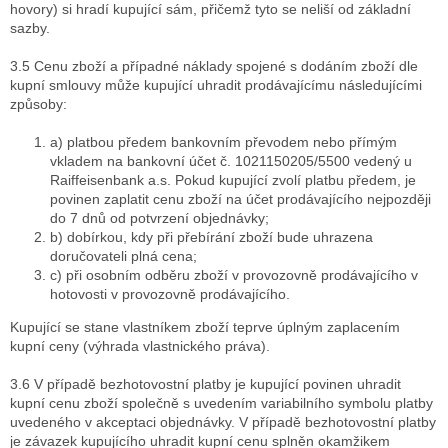
hovory) si hradí kupující sám, přičemž tyto se neliší od základní
sazby.
3.5 Cenu zboží a případné náklady spojené s dodáním zboží dle
kupní smlouvy může kupující uhradit prodávajícímu následujícími
způsoby:
a) platbou předem bankovním převodem nebo přímým
vkladem na bankovní účet č. 1021150205/5500 vedený u
Raiffeisenbank a.s. Pokud kupující zvolí platbu předem, je
povinen zaplatit cenu zboží na účet prodávajícího nejpozději
do 7 dnů od potvrzení objednávky;
b) dobírkou, kdy při přebírání zboží bude uhrazena
doručovateli plná cena;
c) při osobním odběru zboží v provozovně prodávajícího v
hotovosti v provozovně prodávajícího.
Kupující se stane vlastníkem zboží teprve úplným zaplacením
kupní ceny (výhrada vlastnického práva).
3.6 V případě bezhotovostní platby je kupující povinen uhradit
kupní cenu zboží společně s uvedením variabilního symbolu platby
uvedeného v akceptaci objednávky. V případě bezhotovostní platby
je závazek kupujícího uhradit kupní cenu splněn okamžikem