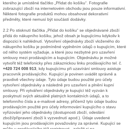
kterého je umístěné tlačítko „Přidat do košíku“. Fotografie
zobrazující zboží na internetovém obchodu jsou pouze informativní.
Některé fotografie produktů mohou obsahovat dekorativní
předměty, které nemusí být součástí dodávky.
2.2 Po stisknutí tlačítka „Přidat do košíku“ se objednávané zboží
přidá do nákupního košíku, jehož obsah je kupujícímu kdykoliv k
dispozici k nahlédnutí. Vytvoření objednávky zboží vloženého do
nákupního košíku je podmíněné vyplněním údajů o kupujícím, které
od něho systém vyžaduje, a které jsou nezbytné pro uzavření
smlouvy mezi prodávajícím a kupujícím. Objednávku je možné
vytvořit též telefonicky přes zákaznickou linku prodávajícího tel. č.
+420 724 008 913
, kdy kupujícímu při uzavírání smlouvy asistuje
pracovník prodávajícího. Kupující je povinen uvádět správně a
pravdivě všechny údaje. Tyto údaje budou použité pro účely
vytvoření objednávky a následně pro uzavření a plnění kupní
smlouvy. Při vytváření objednávky je kupující též vyzván k
poskytnutí svých aktuálně platných kontaktních údajů, a to
telefonního čísla a e-mailové adresy, přičemž tyto údaje budou
prodávajícím použité pro účely informování kupujícího o stavu
vyřizování jeho objednávky (dostupnosti zboží, odeslání
zboží/připravení zboží k vyzvednutí apod.). Údaje uvedené
kupujícím jsou prodávajícím považovány za správné. Kupující se
může u prodávajícího též registrovat - založit si na