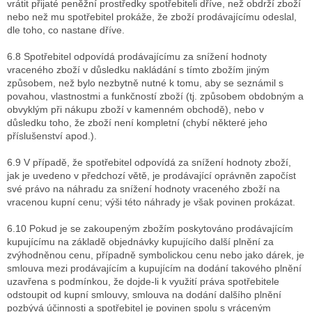
vrátit přijaté peněžní prostředky spotřebiteli dříve, než obdrží zboží
nebo než mu spotřebitel prokáže, že zboží prodávajícímu odeslal,
dle toho, co nastane dříve.
6.8 Spotřebitel odpovídá prodávajícímu za snížení hodnoty
vraceného zboží v důsledku nakládání s tímto zbožím jiným
způsobem, než bylo nezbytně nutné k tomu, aby se seznámil s
povahou, vlastnostmi a funkčností zboží (tj. způsobem obdobným a
obvyklým při nákupu zboží v kamenném obchodě), nebo v
důsledku toho, že zboží není kompletní (chybí některé jeho
příslušenství apod.).
6.9 V případě, že spotřebitel odpovídá za snížení hodnoty zboží,
jak je uvedeno v předchozí větě, je prodávající oprávněn započíst
své právo na náhradu za snížení hodnoty vraceného zboží na
vracenou kupní cenu; výši této náhrady je však povinen prokázat.
6.10 Pokud je se zakoupeným zbožím poskytováno prodávajícím
kupujícímu na základě objednávky kupujícího další plnění za
zvýhodněnou cenu, případně symbolickou cenu nebo jako dárek, je
smlouva mezi prodávajícím a kupujícím na dodání takového plnění
uzavřena s podmínkou, že dojde-li k využití práva spotřebitele
odstoupit od kupní smlouvy, smlouva na dodání dalšího plnění
pozbývá účinnosti a spotřebitel je povinen spolu s vráceným