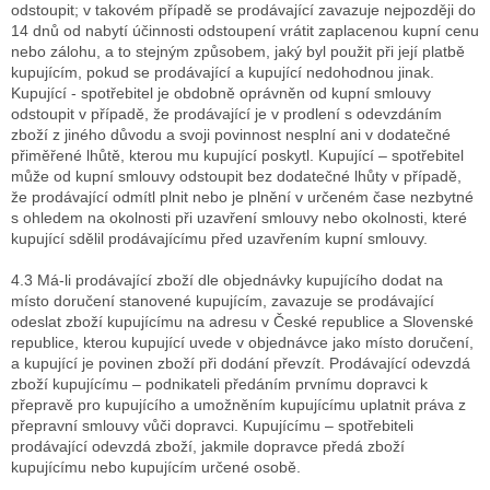
odstoupit; v takovém případě se prodávající zavazuje nejpozději do
14 dnů od nabytí účinnosti odstoupení vrátit zaplacenou kupní cenu
nebo zálohu, a to stejným způsobem, jaký byl použit při její platbě
kupujícím, pokud se prodávající a kupující nedohodnou jinak.
Kupující - spotřebitel je obdobně oprávněn od kupní smlouvy
odstoupit v případě, že prodávající je v prodlení s odevzdáním
zboží z jiného důvodu a svoji povinnost nesplní ani v dodatečné
přiměřené lhůtě, kterou mu kupující poskytl. Kupující – spotřebitel
může od kupní smlouvy odstoupit bez dodatečné lhůty v případě,
že prodávající odmítl plnit nebo je plnění v určeném čase nezbytné
s ohledem na okolnosti při uzavření smlouvy nebo okolnosti, které
kupující sdělil prodávajícímu před uzavřením kupní smlouvy.
4.3 Má-li prodávající zboží dle objednávky kupujícího dodat na
místo doručení stanovené kupujícím, zavazuje se prodávající
odeslat zboží kupujícímu na adresu v České republice a Slovenské
republice, kterou kupující uvede v objednávce jako místo doručení,
a kupující je povinen zboží při dodání převzít. Prodávající odevzdá
zboží kupujícímu – podnikateli předáním prvnímu dopravci k
přepravě pro kupujícího a umožněním kupujícímu uplatnit práva z
přepravní smlouvy vůči dopravci. Kupujícímu – spotřebiteli
prodávající odevzdá zboží, jakmile dopravce předá zboží
kupujícímu nebo kupujícím určené osobě.