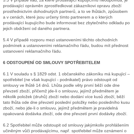
5.3 V případě vad, za které prodávající kupujícímu neodpovídá, je
prodávající oprávněn zprostředkovat zákazníkovi opravu zboží
prostřednictvím dohodnutých partnerů, a to ve lhůtách, způsobem
a v cenách, které jsou určeny tímto partnerem a o kterých
prodávající kupujícího bude informovat bez zbytečného odkladu po
jejich obdržení od daného partnera.
5.4 V případě rozporu mezi ustanoveními těchto obchodních
podmínek a ustanoveními reklamačního řádu, budou mít přednost
ustanovení reklamačního řádu.
6 ODSTOUPENÍ OD SMLOUVY SPOTŘEBITELEM
6.1 V souladu s § 1829 odst. 1 občanského zákoníku má kupující –
spotřebitel (ne však kupující - podnikatel) právo odstoupit od
smlouvy ve lhůtě 14 dnů. Lhůta podle věty první běží ode dne
převzetí zboží, přičemž jde-li o smlouvu, jejímž předmětem je
několik položek (druhů) zboží nebo dodání více kusů zboží, běží
tato lhůta ode dne převzetí poslední položky nebo posledního kusu
zboží, nebo jde-li o smlouvu, jejímž předmětem je pravidelná
opakovaná dodávka zboží, ode dne převzetí první dodávky zboží.
6.2 Spotřebitel může odstoupit od smlouvy jakýmkoliv prohlášením
učiněným vůči prodávajícímu, např. spotřebitel může oznámení o