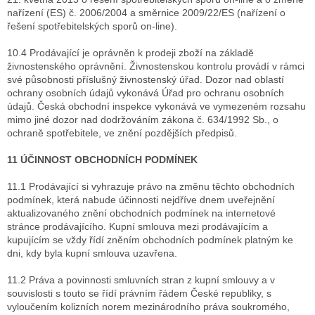
nařízení (ES) č. 2006/2004 a směrnice 2009/22/ES (nařízení o
řešení spotřebitelských sporů on-line).
10.4 Prodávající je oprávněn k prodeji zboží na základě
živnostenského oprávnění. Živnostenskou kontrolu provádí v rámci
své působnosti příslušný živnostenský úřad. Dozor nad oblastí
ochrany osobních údajů vykonává Úřad pro ochranu osobních
údajů. Česká obchodní inspekce vykonává ve vymezeném rozsahu
mimo jiné dozor nad dodržováním zákona č. 634/1992 Sb., o
ochraně spotřebitele, ve znění pozdějších předpisů.
11 ÚČINNOST OBCHODNÍCH PODMÍNEK
11.1 Prodávající si vyhrazuje právo na změnu těchto obchodních
podmínek, která nabude účinnosti nejdříve dnem uveřejnění
aktualizovaného znění obchodních podmínek na internetové
stránce prodávajícího. Kupní smlouva mezi prodávajícím a
kupujícím se vždy řídí zněním obchodních podmínek platným ke
dni, kdy byla kupní smlouva uzavřena.
11.2 Práva a povinnosti smluvních stran z kupní smlouvy a v
souvislosti s touto se řídí právním řádem České republiky, s
vyloučením kolizních norem mezinárodního práva soukromého,