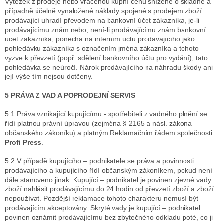
Výtěžek z prodeje nebo vracenou kupní cenu snížené o skladné a
případně účelně vynaložené náklady spojené s prodejem zboží
prodávající uhradí převodem na bankovní účet zákazníka, je-li
prodávajícímu znám nebo, není-li prodávajícímu znám bankovní
účet zákazníka, ponechá na interním účtu prodávajícího jako
pohledávku zákazníka s označením jména zákazníka a tohoto
vyzve k převzetí (popř. sdělení bankovního účtu pro vydání); tato
pohledávka se neúročí. Nárok prodávajícího na náhradu škody ani
její výše tím nejsou dotčeny.
5 PRÁVA Z VAD A POPRODEJNÍ SERVIS
5.1 Práva vznikající kupujícímu - spotřebiteli z vadného plnění se
řídí platnou právní úpravou (zejména § 2165 a násl. zákona
občanského zákoníku) a platným Reklamačním řádem společnosti
Profi Press
.
5.2 V případě kupujícího – podnikatele se práva a povinnosti
prodávajícího a kupujícího řídí občanským zákoníkem, pokud není
dále stanoveno jinak. Kupující – podnikatel je povinen zjevné vady
zboží nahlásit prodávajícímu do 24 hodin od převzetí zboží a zboží
nepoužívat. Pozdější reklamace tohoto charakteru nemusí být
prodávajícím akceptovány. Skryté vady je kupující – podnikatel
povinen oznámit prodávajícímu bez zbytečného odkladu poté, co ji