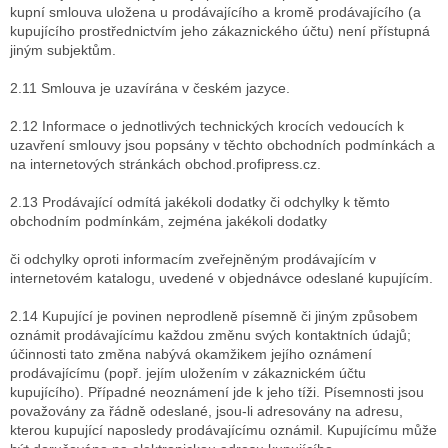
kupní smlouva uložena u prodávajícího a kromě prodávajícího (a
kupujícího prostřednictvím jeho zákaznického účtu) není přístupná
jiným subjektům.
2.11 Smlouva je uzavírána v českém jazyce.
2.12 Informace o jednotlivých technických krocích vedoucích k
uzavření smlouvy jsou popsány v těchto obchodních podmínkách a
na internetových stránkách obchod.profipress.cz.
2.13 Prodávající odmítá jakékoli dodatky či odchylky k těmto
obchodním podmínkám, zejména jakékoli dodatky
či odchylky oproti informacím zveřejněným prodávajícím v
internetovém katalogu, uvedené v objednávce odeslané kupujícím.
2.14 Kupující je povinen neprodleně písemně či jiným způsobem
oznámit prodávajícímu každou změnu svých kontaktních údajů;
účinnosti tato změna nabývá okamžikem jejího oznámení
prodávajícímu (popř. jejím uložením v zákaznickém účtu
kupujícího). Případné neoznámení jde k jeho tíži. Písemnosti jsou
považovány za řádně odeslané, jsou-li adresovány na adresu,
kterou kupující naposledy prodávajícímu oznámil. Kupujícímu může