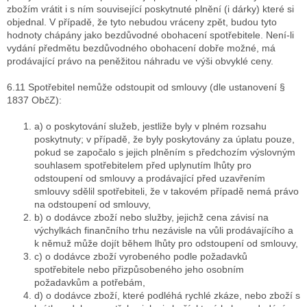
zbožím vrátit i s ním související poskytnuté plnění (i dárky) které si
objednal. V případě, že tyto nebudou vráceny zpět, budou tyto
hodnoty chápány jako bezdůvodné obohacení spotřebitele. Není-li
vydání předmětu bezdůvodného obohacení dobře možné, má
prodávající právo na peněžitou náhradu ve výši obvyklé ceny.
6.11 Spotřebitel nemůže odstoupit od smlouvy (dle ustanovení §
1837 ObčZ):
a) o poskytování služeb, jestliže byly v plném rozsahu
poskytnuty; v případě, že byly poskytovány za úplatu pouze,
pokud se započalo s jejich plněním s předchozím výslovným
souhlasem spotřebitelem před uplynutím lhůty pro
odstoupení od smlouvy a prodávající před uzavřením
smlouvy sdělil spotřebiteli, že v takovém případě nemá právo
na odstoupení od smlouvy,
b) o dodávce zboží nebo služby, jejichž cena závisí na
výchylkách finančního trhu nezávisle na vůli prodávajícího a
k němuž může dojít během lhůty pro odstoupení od smlouvy,
c) o dodávce zboží vyrobeného podle požadavků
spotřebitele nebo přizpůsobeného jeho osobním
požadavkům a potřebám,
d) o dodávce zboží, které podléhá rychlé zkáze, nebo zboží s