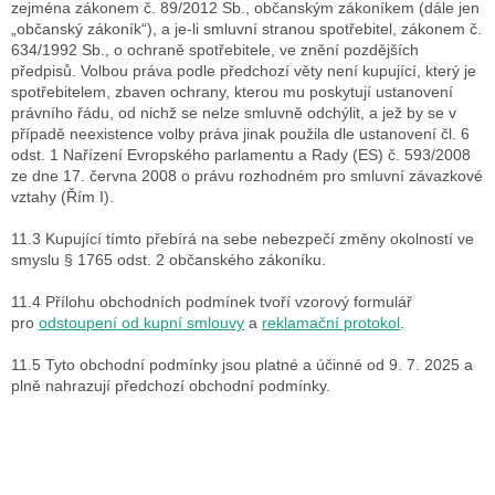
zejména zákonem č. 89/2012 Sb., občanským zákoníkem (dále jen
„občanský zákoník“), a je-li smluvní stranou spotřebitel, zákonem č.
634/1992 Sb., o ochraně spotřebitele, ve znění pozdějších
předpisů. Volbou práva podle předchozí věty není kupující, který je
spotřebitelem, zbaven ochrany, kterou mu poskytují ustanovení
právního řádu, od nichž se nelze smluvně odchýlit, a jež by se v
případě neexistence volby práva jinak použila dle ustanovení čl. 6
odst. 1 Nařízení Evropského parlamentu a Rady (ES) č. 593/2008
ze dne 17. června 2008 o právu rozhodném pro smluvní závazkové
vztahy (Řím I).
11.3 Kupující tímto přebírá na sebe nebezpečí změny okolností ve
smyslu § 1765 odst. 2 občanského zákoníku.
11.4 Přílohu obchodních podmínek tvoří vzorový formulář
pro
odstoupení od kupní smlouvy
a
reklamační protokol
.
11.5 Tyto obchodní podmínky jsou platné a účinné od 9. 7. 2025 a
plně nahrazují předchozí obchodní podmínky.