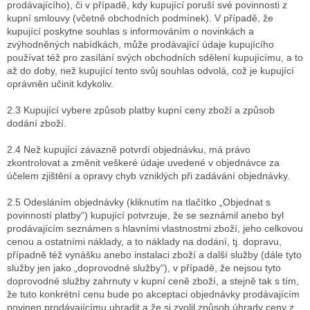
prodávajícího), či v případě, kdy kupující poruší své povinnosti z
kupní smlouvy (včetně obchodních podmínek). V případě, že
kupující poskytne souhlas s informováním o novinkách a
zvýhodněných nabídkách, může prodávající údaje kupujícího
používat též pro zasílání svých obchodních sdělení kupujícímu, a to
až do doby, než kupující tento svůj souhlas odvolá, což je kupující
oprávněn učinit kdykoliv.
2.3 Kupující vybere způsob platby kupní ceny zboží a způsob
dodání zboží.
2.4 Než kupující závazně potvrdí objednávku, má právo
zkontrolovat a změnit veškeré údaje uvedené v objednávce za
účelem zjištění a opravy chyb vzniklých při zadávání objednávky.
2.5 Odesláním objednávky (kliknutím na tlačítko „Objednat s
povinností platby“) kupující potvrzuje, že se seznámil anebo byl
prodávajícím seznámen s hlavními vlastnostmi zboží, jeho celkovou
cenou a ostatními náklady, a to náklady na dodání, tj. dopravu,
případně též vynášku anebo instalaci zboží a další služby (dále tyto
služby jen jako „doprovodné služby“), v případě, že nejsou tyto
doprovodné služby zahrnuty v kupní ceně zboží, a stejně tak s tím,
že tuto konkrétní cenu bude po akceptaci objednávky prodávajícím
povinen prodávajícímu uhradit a že si zvolil způsob úhrady ceny z