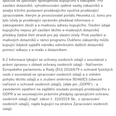
spočívá ve zjišťování spokojenosti kupujícího s nákupem. Pro
zasílání dotazníků, vyhodnocování zpětné vazby zákazníků a
analýz tržního postavení prodávajícího využívá prodávající
zpracovatele, kterým je provozovatel portálu Heureka.cz; tomu pro
tyto účely je prodávající oprávněn předávat informace o
zakoupeném zboží a e-mailovou adresu kupujícího. Osobní údaje
kupujícího nejsou při zasílání těchto e-mailových dotazníků
předány žádné třetí straně pro její vlastní účely. Proti zasílání e-
mailových dotazníků v rámci programu Ověřeno zákazníky může
kupující kdykoli vyjádřit námitku odmítnutím dalších dotazníků
pomocí odkazu v e-mailu s dotazníkem.
8.2 Informace týkající se ochrany osobních údajů v souvislosti s
právní úpravou v oblasti ochrany osobních údajů - Nařízením
Evropského parlamentu a Rady (EU) 2016/679 o ochraně fyzických
osob v souvislosti se zpracování osobních údajů a o volném
pohybu těchto údajů a o zrušení směrnice 95/46/ES (obecné
nařízení o ochraně osobních údajů), (dále jen „GDPR“) - a
zavedením opatření na zajištění souladu postupů prodávajícího s
GDPR a se souvisejícími právními předpisy upravujícími ochranu
osobních údajů (např. zákon č. 110/2019 Sb., o zpracování
osobních údajů), najde kupující na stránce Zpracování osobních
údajů.