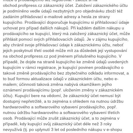
obchod.profipress.cz zákaznický účet. Založení zákaznického účtu
je podmíněno vedle údajů nezbytných pro objednávku zboží též
zadáním přihlašovací e-mailové adresy a hesla ze strany
kupujícího. Prodávající doporučuje kupujícímu si přihlašovací údaje
uchovat pro případ dalších nákupů. Při každém dalším nákupu u
prodávajícího se kupující, který má založený zákaznický účet, může
přihlásit pomocí svých přihlašovacích údajů. Je v zájmu kupujícího,
aby chránil svoje přihlašovací údaje k zákaznickému účtu, neboť
jejich poskytnutí třetí osobě může mít za důsledek její vystupování
na obchod.profipress.cz pod jménem příslušného kupujícího. V
případě, že dojde na straně kupujícího ke změně údajů uvedených
kupujícím v rámci registrace, je kupující povinen prodávajícího o
takové změně prodávajícího bez zbytečného odkladu informovat, a
to buď formou aktualizace údajů v zákaznickém účtu, nebo e-
mailem; účinnosti taková změna nabývá okamžikem jejího
oznámení prodávajícímu (popř. uložením změny v zákaznickém
účtu). Kupující bere na vědomí, že zákaznický účet nemusí být
dostupný nepřetržitě, a to zejména s ohledem na nutnou údržbu
hardwarového a softwarového vybavení prodávajícího, popř.
nutnou údržbu hardwarového a softwarového vybavení třetích
osob. Prodávající může zrušit zákaznický účet, a to zejména v
případě, kdy kupující svůj zákaznický účet déle než 3 roky
nevyužívá (tj. po uplynutí 3 let od posledního nákupu v e-shopu