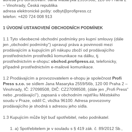
– Vinohrady, Česká republika
adresa elektronické pošty: odbyt@profipress.cz
telefon: +420 724 008 913
1 ÚVODNÍ USTANOVENÍ OBCHODNÍCH PODMÍNEK
1.1 Tyto všeobecné obchodní podmínky pro kupní smlouvy (dále
jen „obchodní podmínky“) upravují práva a povinnosti mezi
prodávajícím a kupujícím při nákupu zboží od prodávajícího
prostřednictvím prostředků komunikace na dálku, tj.
prostřednictvím e-shopu
: obchod.profipress.cz
, telefonicky,
případně prostřednictvím e-mailové komunikace.
1.2 Prodávajícím a provozovatelem e-shopu je společnost
Profi
Press s.r.o.
se sídlem Jana Masaryka 2559/56b, 120 00 Praha 2 –
Vinohrady, IČ: 27098508, DIČ: CZ27098508, (dále jen „Profi Press“
nebo „prodávající“), zapsaná v obchodním rejstříku Městského
soudu v Praze, oddíl C, vložka 96100. Adresa provozovny
prodávajícího je shodná s adresou jeho sídla.
1.3 Kupujícím může být buď spotřebitel, nebo podnikatel.
a) Spotřebitelem je v souladu s § 419 zák. č. 89/2012 Sb.,