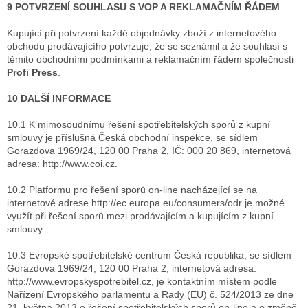
9 POTVRZENÍ SOUHLASU S VOP A REKLAMAČNÍM ŘÁDEM
Kupující při potvrzení každé objednávky zboží z internetového
obchodu prodávajícího potvrzuje, že se seznámil a že souhlasí s
těmito obchodními podmínkami a reklamačním řádem společnosti
Profi Press
.
10 DALŠÍ INFORMACE
10.1 K mimosoudnímu řešení spotřebitelských sporů z kupní
smlouvy je příslušná Česká obchodní inspekce, se sídlem
Gorazdova 1969/24, 120 00 Praha 2, IČ: 000 20 869, internetová
adresa: http://www.coi.cz.
10.2 Platformu pro řešení sporů on-line nacházející se na
internetové adrese http://ec.europa.eu/consumers/odr je možné
využít při řešení sporů mezi prodávajícím a kupujícím z kupní
smlouvy.
10.3 Evropské spotřebitelské centrum Česká republika, se sídlem
Gorazdova 1969/24, 120 00 Praha 2, internetová adresa:
http://www.evropskyspotrebitel.cz, je kontaktním místem podle
Nařízení Evropského parlamentu a Rady (EU) č. 524/2013 ze dne
21. května 2013 o řešení spotřebitelských sporů on-line a o změně