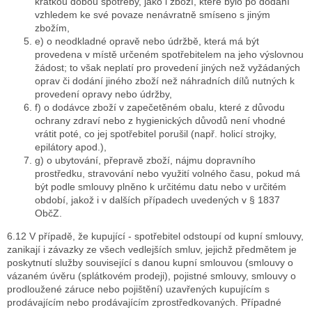
krátkou dobou spotřeby, jako i zboží, které bylo po dodání
vzhledem ke své povaze nenávratně smíseno s jiným
zbožím,
e) o neodkladné opravě nebo údržbě, která má být
provedena v místě určeném spotřebitelem na jeho výslovnou
žádost; to však neplatí pro provedení jiných než vyžádaných
oprav či dodání jiného zboží než náhradních dílů nutných k
provedení opravy nebo údržby,
f) o dodávce zboží v zapečetěném obalu, které z důvodu
ochrany zdraví nebo z hygienických důvodů není vhodné
vrátit poté, co jej spotřebitel porušil (např. holicí strojky,
epilátory apod.),
g) o ubytování, přepravě zboží, nájmu dopravního
prostředku, stravování nebo využití volného času, pokud má
být podle smlouvy plněno k určitému datu nebo v určitém
období, jakož i v dalších případech uvedených v § 1837
ObčZ.
6.12 V případě, že kupující - spotřebitel odstoupí od kupní smlouvy,
zanikají i závazky ze všech vedlejších smluv, jejichž předmětem je
poskytnutí služby související s danou kupní smlouvou (smlouvy o
vázaném úvěru (splátkovém prodeji), pojistné smlouvy, smlouvy o
prodloužené záruce nebo pojištění) uzavřených kupujícím s
prodávajícím nebo prodávajícím zprostředkovaných. Případné