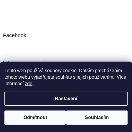
Z
á
p
a
Facebook
t
í
Informace pro vás
Tento web používá soubory cookie. Dalším procházením
Obchodní podmínky
tohoto webu vyjadřujete souhlas s jejich používáním.. Více
Kontakty
informací
zde
.
Doprava a platba
GDPR
Nastavení
Odmítnout
Souhlasím
Kontakt
obchod
@
profipress.cz