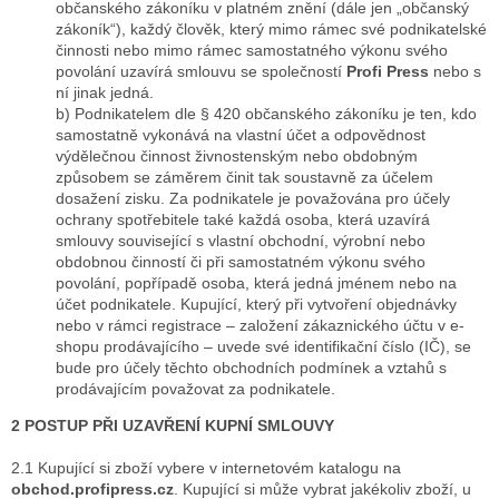
občanského zákoníku v platném znění (dále jen „občanský
zákoník“), každý člověk, který mimo rámec své podnikatelské
činnosti nebo mimo rámec samostatného výkonu svého
povolání uzavírá smlouvu se společností
Profi Press
nebo s
ní jinak jedná.
b) Podnikatelem dle § 420 občanského zákoníku je ten, kdo
samostatně vykonává na vlastní účet a odpovědnost
výdělečnou činnost živnostenským nebo obdobným
způsobem se záměrem činit tak soustavně za účelem
dosažení zisku. Za podnikatele je považována pro účely
ochrany spotřebitele také každá osoba, která uzavírá
smlouvy související s vlastní obchodní, výrobní nebo
obdobnou činností či při samostatném výkonu svého
povolání, popřípadě osoba, která jedná jménem nebo na
účet podnikatele. Kupující, který při vytvoření objednávky
nebo v rámci registrace – založení zákaznického účtu v e-
shopu prodávajícího – uvede své identifikační číslo (IČ), se
bude pro účely těchto obchodních podmínek a vztahů s
prodávajícím považovat za podnikatele.
2 POSTUP PŘI UZAVŘENÍ KUPNÍ SMLOUVY
2.1 Kupující si zboží vybere v internetovém katalogu na
obchod.profipress.cz
. Kupující si může vybrat jakékoliv zboží, u