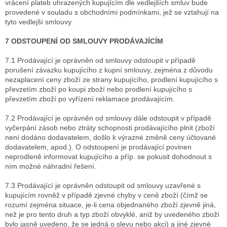
vrácení plateb uhrazených kupujícím dle vedlejších smluv bude
provedené v souladu s obchodními podmínkami, jež se vztahují na
tyto vedlejší smlouvy.
7 ODSTOUPENÍ OD SMLOUVY PRODÁVAJÍCÍM
7.1 Prodávající je oprávněn od smlouvy odstoupit v případě
porušení závazku kupujícího z kupní smlouvy, zejména z důvodu
nezaplacení ceny zboží ze strany kupujícího, prodlení kupujícího s
převzetím zboží po koupi zboží nebo prodlení kupujícího s
převzetím zboží po vyřízení reklamace prodávajícím.
7.2 Prodávající je oprávněn od smlouvy dále odstoupit v případě
vyčerpání zásob nebo ztráty schopnosti prodávajícího plnit (zboží
není dodáno dodavatelem, došlo k výrazné změně ceny účtované
dodavatelem, apod.). O odstoupení je prodávající povinen
neprodleně informovat kupujícího a příp. se pokusit dohodnout s
ním možné náhradní řešení.
7.3 Prodávající je oprávněn odstoupit od smlouvy uzavřené s
kupujícím rovněž v případě zjevné chyby v ceně zboží (čímž se
rozumí zejména situace, je-li cena objednaného zboží zjevně jiná,
než je pro tento druh a typ zboží obvyklé, aniž by uvedeného zboží
bylo jasně uvedeno, že se jedná o slevu nebo akci) a jiné zjevné