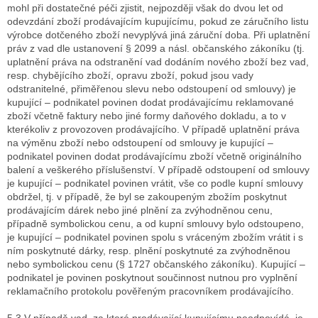
mohl při dostatečné péči zjistit, nejpozději však do dvou let od
odevzdání zboží prodávajícím kupujícímu, pokud ze záručního listu
výrobce dotčeného zboží nevyplývá jiná záruční doba. Při uplatnění
práv z vad dle ustanovení § 2099 a násl. občanského zákoníku (tj.
uplatnění práva na odstranění vad dodáním nového zboží bez vad,
resp. chybějícího zboží, opravu zboží, pokud jsou vady
odstranitelné, přiměřenou slevu nebo odstoupení od smlouvy) je
kupující – podnikatel povinen dodat prodávajícímu reklamované
zboží včetně faktury nebo jiné formy daňového dokladu, a to v
kterékoliv z provozoven prodávajícího. V případě uplatnění práva
na výměnu zboží nebo odstoupení od smlouvy je kupující –
podnikatel povinen dodat prodávajícímu zboží včetně originálního
balení a veškerého příslušenství. V případě odstoupení od smlouvy
je kupující – podnikatel povinen vrátit, vše co podle kupní smlouvy
obdržel, tj. v případě, že byl se zakoupeným zbožím poskytnut
prodávajícím dárek nebo jiné plnění za zvýhodněnou cenu,
případně symbolickou cenu, a od kupní smlouvy bylo odstoupeno,
je kupující – podnikatel povinen spolu s vráceným zbožím vrátit i s
ním poskytnuté dárky, resp. plnění poskytnuté za zvýhodněnou
nebo symbolickou cenu (§ 1727 občanského zákoníku). Kupující –
podnikatel je povinen poskytnout součinnost nutnou pro vyplnění
reklamačního protokolu pověřeným pracovníkem prodávajícího.