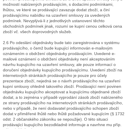
možností nabízených prodávajícím, s dodacími podmínkami,
lhůtou, ve které se prodávající zavazuje dodat zboží, a činí
prodávajícímu nabídku na uzavření smlouvy za uvedených
podmínek. Nevyplývá-li z jednotlivých ustanovení těchto
obchodních podmínek jinak, rozumí se kupní cenou celková cena
zboží vč. všech doprovodných služeb.
2.6 Po odeslání objednávky bude tato zaregistrována v systému
prodávajícího, o čemž bude kupující informován e-mailovým
oznámením o obdržení objednávky prodávajícím. Uvedené e-
mailové oznámení o obdržení objednávky není akceptováním
návrhu kupujícího na uzavření smlouvy, ale pouze informací o
doručení objednávky kupujícího prodávajícímu. Uvedení zboží na
internetových stránkách prodávajícího je pouze pro účely
prezentace zboží, nejedná se o návrh prodávajícího na uzavření
kupní smlouvy ohledně takového zboží. Prodávající není povinen
objednávku kupujícího akceptovat a kupujícímu objednané zboží
dodat, a to zejména v případě vyprodání zásob zboží nabízeného
ze strany prodávajícího na internetových stránkách prodávajícího,
nebo v případě, že není dodavatel prodávajícího schopen zboží
dodat v přiměřené lhůtě nebo lhůtě požadované kupujícím (§ 1732
odst. 2 občanského zákoníku se nepoužije). O této situaci
prodávající kupujícího bezodkladně informuje a navrhne mu příp.