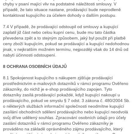
chyby v psaní mající vliv na podstatné náležitosti smlouvy. V
případě, že tato situace nastane, prodávající bude neprodleně
kontaktovat kupujícího za účelem dohody o dalším postupu.
7.4 V případě, že prodávající odstoupil od smlouvy a kupující
zaplatil již část nebo celou kupní cenu, bude mu tato částka
převedena zpět a to stejným způsobem, jaký byl použit při platbě
ceny zboží kupujícím, pokud se prodávající a kupující nedohodnou
jinak, v nejkratším možném termínu, nejpozději však do 14 dnů od
nabytí účinnosti odstoupení.
8 OCHRANA OSOBNÍCH ÚDAJŮ
8.1 Spokojenost kupujícího s nákupem zjišťuje prodávající
prostřednictvím e-mailových dotazníků v rámci programu Ověřeno
zákazníky, do nichž je e-shop prodávajícího zapojen. Tyto
dotazníky zasílá prodávající pokaždé, když kupující nakoupí u
prodávajícího, pokud ve smyslu § 7 odst. 3 zákona č. 480/2004 Sb.
o některých službách informační společnosti neodmítne kupující
zasílání obchodních sdělení prodávajícího nebo kupující neodvolá
svůj dříve udělený souhlas. Zpracování osobních údajů pro účely
zaslání dotazníků v rámci programu Ověřeno zákazníky je
prováděno na základě oprávněného zájmu prodávajícího, který