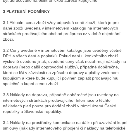
být doručováno na elektronickou adresu kupujícího.
3 PLATEBNÍ PODMÍNKY
3.1 Aktuální cena zboží vždy odpovídá ceně zboží, která je pro
dané zboží uvedena v internetovém katalogu na internetových
stránkách prodávajícího obchod.profipress.cz v době objednání
zboží.
3.2 Ceny uvedené v internetovém katalogu jsou uváděny včetně
DPH a všech daní a poplatků. Pokud není u konkrétního zboží
výslovně uvedeno jinak, uvedené ceny však nezahrnují náklady na
dopravu (nebo další doprovodné služby), případně doběrečné,
které se liší v závislosti na způsobu dopravy a platby zvoleném
kupujícím a které bude kupující povinen zaplatit prodávajícímu
společně s kupní cenou zboží.
3.3 Náklady na dopravu, případně doběrečné jsou uvedeny na
internetových stránkách prodávajícího. Informace o těchto
nákladech platí pouze pro dodání zboží v rámci území České
republiky a Slovenské republiky.
3.4 Náklady na prostředky komunikace na dálku při uzavírání kupní
smlouvy (náklady internetového připojení či náklady na telefonické