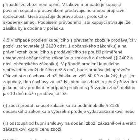
případě, že zboží není úplné. V takovém případě je kupující
povinen sepsat s pracovníkem prodávajícího anebo přepravní
společnosti, která zajišťuje dopravu zboží, protokol o
škodě/reklamaci. Podpisem průvodního listu kupující stvrzuje, že
zásilka byla dodána v pořádku.
4.9 V případě prodlení kupujícího s převzetím zboží je prodávající v
pozici uschovatele (§ 2120 odst. 1 občanského zákoníku) a na
právní vztah kupujícího a prodávajícího se použijí přiměřeně
ustanovení občanského zákoníku o smlouvě o úschově (§ 2402 a
násl. občanského zákoníku). V případě prodlení kupujícího
s převzetím zboží delšího než 5 dnů, bude prodávající oprávněn
účtovat si za úschovu zboží částku ve výši 50 Kč za každý, byť i jen
započatý, den úschovy za každý jeden kus zboží, s jehož převzetím
je kupující v prodlení. V případě prodlení s převzetím zboží delšího
jak 10 dnů může prodávající též:
(i) zboží prodat na účet zákazníka za podmínek dle § 2126
občanského zákoníku a výtěžek z prodeje vydat zákazníkovi; nebo
(ii) odstoupit od kupní smlouvy na dodání zboží zákazníkovi a vrátit
zákazníkovi kupní cenu zboží.