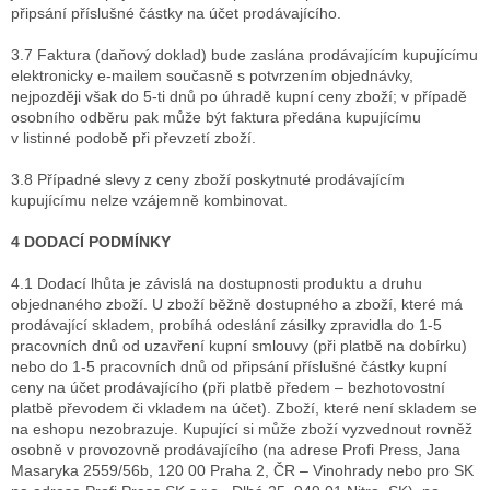
připsání příslušné částky na účet prodávajícího.
3.7 Faktura (daňový doklad) bude zaslána prodávajícím kupujícímu
elektronicky e-mailem současně s potvrzením objednávky,
nejpozději však do 5-ti dnů po úhradě kupní ceny zboží; v případě
osobního odběru pak může být faktura předána kupujícímu
v listinné podobě při převzetí zboží.
3.8 Případné slevy z ceny zboží poskytnuté prodávajícím
kupujícímu nelze vzájemně kombinovat.
4 DODACÍ PODMÍNKY
4.1 Dodací lhůta je závislá na dostupnosti produktu a druhu
objednaného zboží. U zboží běžně dostupného a zboží, které má
prodávající skladem, probíhá odeslání zásilky zpravidla do 1-5
pracovních dnů od uzavření kupní smlouvy (při platbě na dobírku)
nebo do 1-5 pracovních dnů od připsání příslušné částky kupní
ceny na účet prodávajícího (při platbě předem – bezhotovostní
platbě převodem či vkladem na účet). Zboží, které není skladem se
na eshopu nezobrazuje. Kupující si může zboží vyzvednout rovněž
osobně v provozovně prodávajícího (na adrese Profi Press, Jana
Masaryka 2559/56b, 120 00 Praha 2, ČR – Vinohrady nebo pro SK