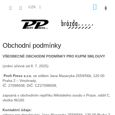
Přejít
NÁKU
na
CZK
obsah
KOŠÍK
Obchodní podmínky
VŠEOBECNÉ OBCHODNÍ PODMÍNKY PRO KUPNÍ SMLOUVY
(znění účinné od 8. 7. 2025)
Profi Press s.r.o.
se sídlem Jana Masaryka 2559/56b, 120 00
Praha 2 – Vinohrady,
IČ: 27098508, DIČ: CZ27098508,
zapsaná v obchodním rejstříku Městského soudu v Praze, oddíl C,
vložka 96100.
Kontaktní údaje:
adresa pro doručování: Jana Masaryka 2559/56b, 120 00 Praha 2