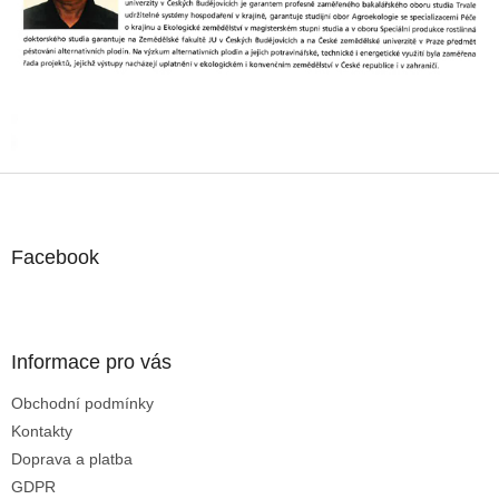
c
í
p
r
v
k
y
v
ý
Z
p
á
i
p
s
u
a
Facebook
t
í
Informace pro vás
Obchodní podmínky
Kontakty
Doprava a platba
GDPR