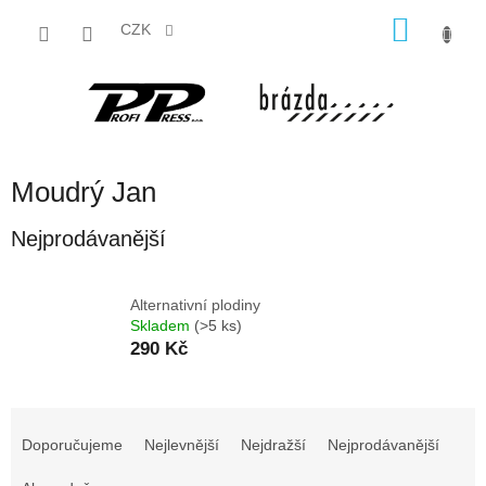
Přejít
NÁKU
na
CZK
obsah
KOŠÍK
Moudrý Jan
Nejprodávanější
Alternativní plodiny
Skladem
(>5 ks)
290 Kč
Ř
a
Doporučujeme
Nejlevnější
Nejdražší
Nejprodávanější
z