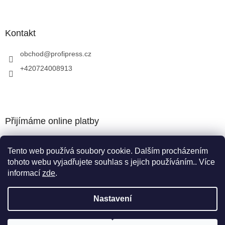
Kontakt
obchod
@
profipress.cz
+420724008913
Přijímáme online platby
Tento web používá soubory cookie. Dalším procházením
tohoto webu vyjadřujete souhlas s jejich používáním.. Více
informací
zde
.
Vytvořil Shoptet
Nastavení
Copyright 2026
obchod.profipress.cz
. Všechna práva