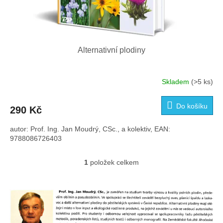
Alternativní plodiny
Skladem
(>5 ks)
Do košíku
290 Kč
autor: Prof. Ing. Jan Moudrý, CSc., a kolektiv, EAN:
9788086726403
1
položek celkem
O
v
l
á
d
a