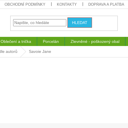
OBCHODNÍ PODMÍNKY
KONTAKTY
DOPRAVA A PLATBA
HLEDAT
Oblečení a trička
Porcelán
Zlevněné - poškozený obal
dle autorů
Savoie Jane