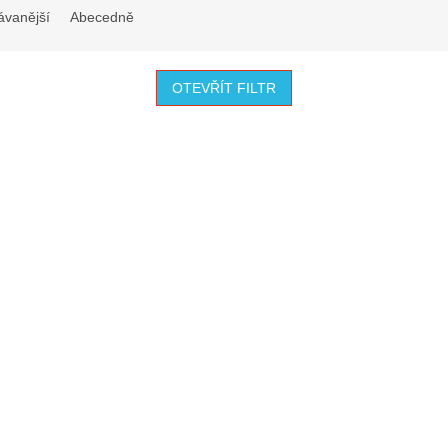
ávanější
Abecedně
OTEVŘÍT FILTR