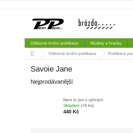
Přejít
na
obsah
Odborné knižní publikace
Modely a hračky
Domů
Odborné knižní publikace
Publikace po
Savoie Jane
Nejprodávanější
Není to jen o výhrách
Skladem
(>5 ks)
440 Kč
Ř