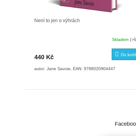
Není to jen o výhrách
Skladem
(>5
Do koší
440 Kč
autor: Jane Savoie, EAN: 9788020904447
Z
á
p
a
t
Faceboo
í