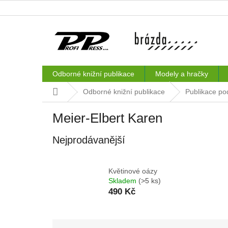
Přejít
na
obsah
Odborné knižní publikace
Modely a hračky
Domů
Odborné knižní publikace
Publikace po
Meier-Elbert Karen
Nejprodávanější
Květinové oázy
Skladem
(>5 ks)
490 Kč
Ř