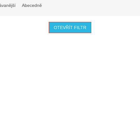
ávanější
Abecedně
OTEVŘÍT FILTR