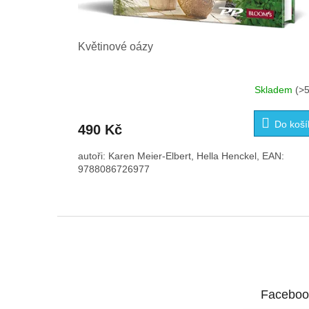
Květinové oázy
Skladem
(>5
Do koší
490 Kč
autoři: Karen Meier-Elbert, Hella Henckel, EAN:
9788086726977
Z
á
p
a
t
Faceboo
í