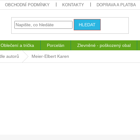
OBCHODNÍ PODMÍNKY
KONTAKTY
DOPRAVA A PLATBA
HLEDAT
Oblečení a trička
Porcelán
Zlevněné - poškozený obal
dle autorů
Meier-Elbert Karen