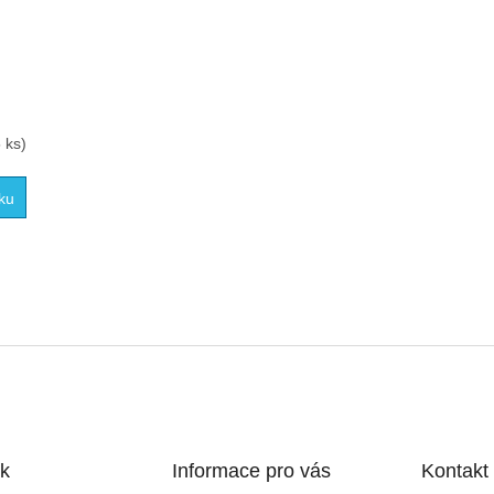
 ks)
ku
O
v
l
á
d
a
c
í
k
Informace pro vás
Kontakt
p