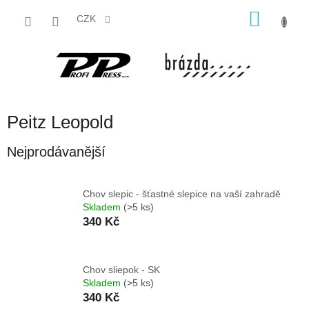
Přejít
NÁKU
na
CZK
obsah
KOŠÍK
Peitz Leopold
Nejprodávanější
Chov slepic - šťastné slepice na vaší zahradě
Skladem
(>5 ks)
340 Kč
Chov sliepok - SK
Skladem
(>5 ks)
340 Kč