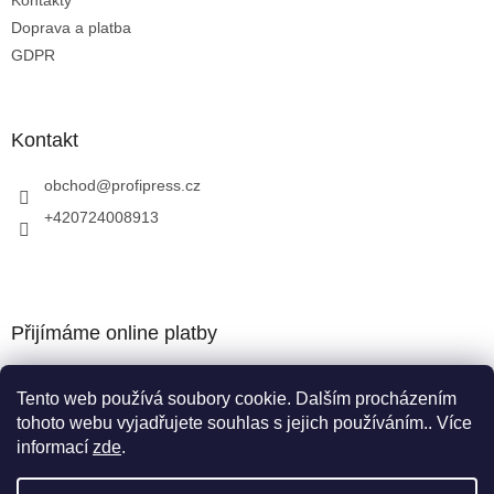
Kontakty
ý
p
Doprava a platba
i
GDPR
s
u
Kontakt
obchod
@
profipress.cz
+420724008913
Přijímáme online platby
Tento web používá soubory cookie. Dalším procházením
tohoto webu vyjadřujete souhlas s jejich používáním.. Více
informací
zde
.
Vytvořil Shoptet