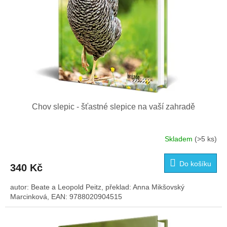
k
t
ů
Chov slepic - šťastné slepice na vaší zahradě
Skladem
(>5 ks)
Průměrné
hodnocení
produktu
Do košíku
340 Kč
je
3,1
autor: Beate a Leopold Peitz, překlad: Anna Mikšovský
z
Marcinková, EAN: 9788020904515
5
hvězdiček.