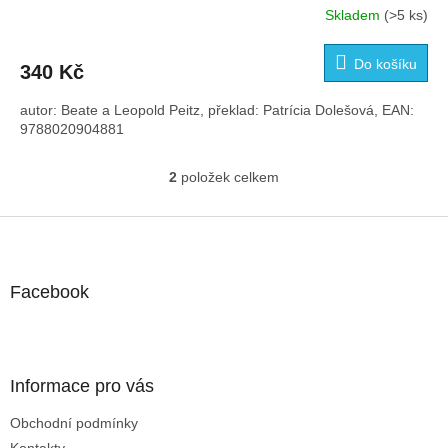
Skladem
(>5 ks)
Do košíku
340 Kč
autor: Beate a Leopold Peitz, překlad: Patrícia Dolešová, EAN:
9788020904881
2
položek celkem
O
v
l
Z
á
á
d
p
a
a
Facebook
c
t
í
í
p
r
v
Informace pro vás
k
y
Obchodní podmínky
v