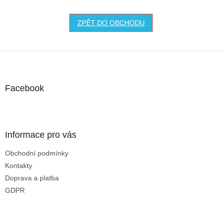
ZPĚT DO OBCHODU
Z
á
p
a
Facebook
t
í
Informace pro vás
Obchodní podmínky
Kontakty
Doprava a platba
GDPR