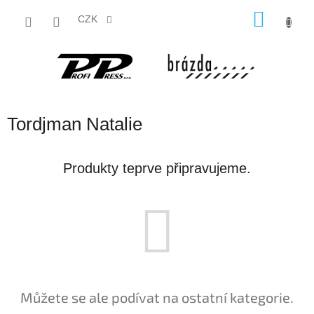
Přejít
NÁKU
na
CZK
obsah
KOŠÍK
Tordjman Natalie
Produkty teprve připravujeme.
Můžete se ale podívat na ostatní kategorie.