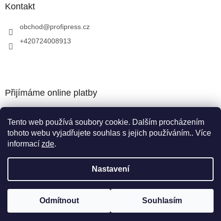
Kontakt
obchod
@
profipress.cz
+420724008913
Přijímáme online platby
Tento web používá soubory cookie. Dalším procházením
tohoto webu vyjadřujete souhlas s jejich používáním.. Více
informací
zde
.
Vytvořil Shoptet
Nastavení
Copyright 2026
obchod.profipress.cz
. Všechna práva
Odmítnout
Souhlasím
vyhrazena.
Upravit nastavení cookies