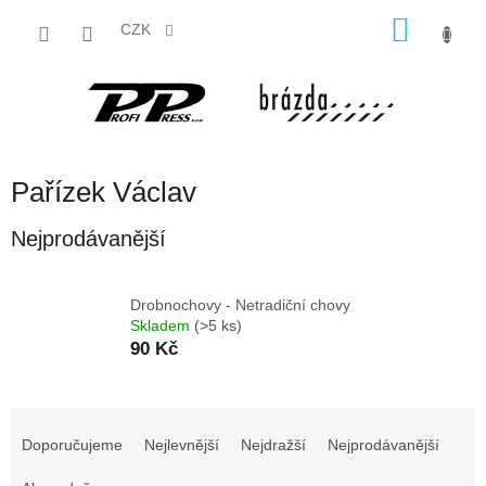
Přejít
NÁKU
na
CZK
obsah
KOŠÍK
Pařízek Václav
Nejprodávanější
Drobnochovy - Netradiční chovy
Skladem
(>5 ks)
90 Kč
Ř
a
Doporučujeme
Nejlevnější
Nejdražší
Nejprodávanější
z