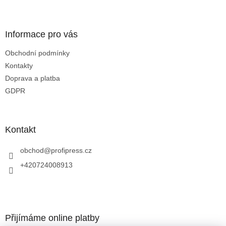
í
í
p
r
v
Informace pro vás
k
y
Obchodní podmínky
v
Kontakty
ý
p
Doprava a platba
i
GDPR
s
u
Kontakt
obchod
@
profipress.cz
+420724008913
Přijímáme online platby