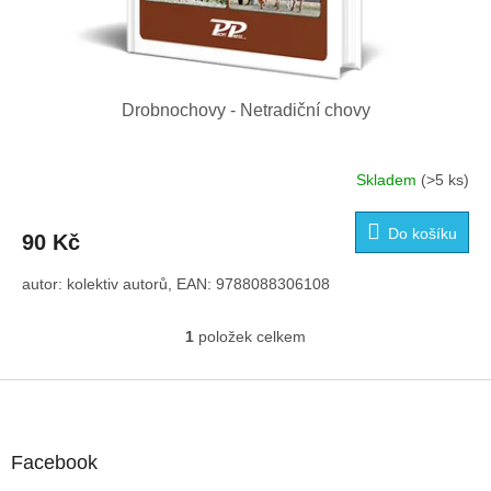
Drobnochovy - Netradiční chovy
Skladem
(>5 ks)
Do košíku
90 Kč
autor: kolektiv autorů, EAN: 9788088306108
1
položek celkem
O
v
l
Z
á
á
d
p
a
a
Facebook
c
t