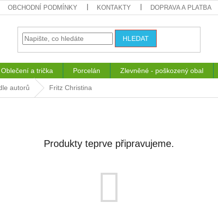
OBCHODNÍ PODMÍNKY
KONTAKTY
DOPRAVA A PLATBA
HLEDAT
Oblečení a trička
Porcelán
Zlevněné - poškozený obal
dle autorů
Fritz Christina
Produkty teprve připravujeme.