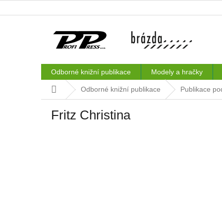
Přejít
na
obsah
Odborné knižní publikace
Modely a hračky
Domů
Odborné knižní publikace
Publikace po
Fritz Christina