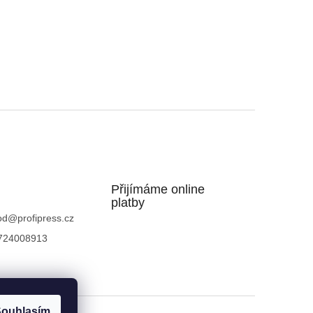
Přijímáme online
platby
od
@
profipress.cz
724008913
ouhlasím