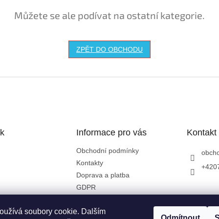
Můžete se ale podívat na ostatní kategorie.
ZPĚT DO OBCHODU
k
Informace pro vás
Kontakt
Obchodní podmínky
obch
Kontakty
+420
Doprava a platba
GDPR
oužívá soubory cookie. Dalším
Odmítnout
S