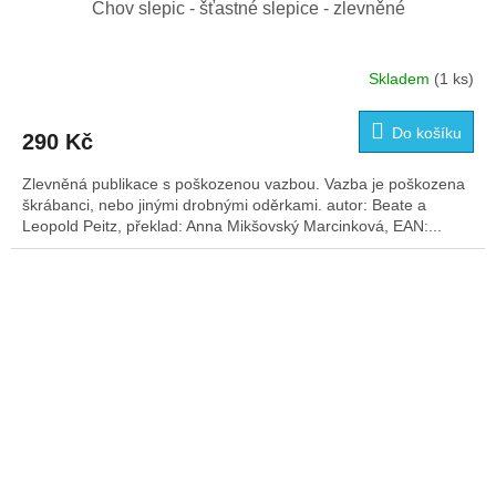
Chov slepic - šťastné slepice - zlevněné
Skladem
(1 ks)
Do košíku
290 Kč
Zlevněná publikace s poškozenou vazbou. Vazba je poškozena
škrábanci, nebo jinými drobnými oděrkami. autor: Beate a
Leopold Peitz, překlad: Anna Mikšovský Marcinková, EAN:...