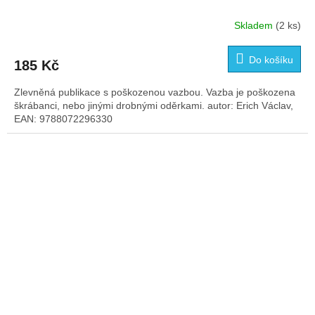
Skladem
(2 ks)
Do košíku
185 Kč
Zlevněná publikace s poškozenou vazbou. Vazba je poškozena
škrábanci, nebo jinými drobnými oděrkami. autor: Erich Václav,
EAN: 9788072296330