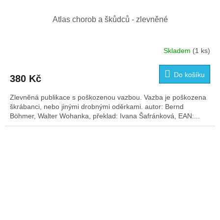
Atlas chorob a škůdců - zlevněné
Skladem
(1 ks)
Do košíku
380 Kč
Zlevněná publikace s poškozenou vazbou. Vazba je poškozena
škrábanci, nebo jinými drobnými oděrkami. autor: Bernd
Böhmer, Walter Wohanka, překlad: Ivana Šafránková, EAN:...