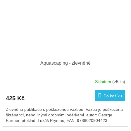
Aquascaping - zlevněné
Skladem
(>5 ks)
Do košíku
425 Kč
Zlevněná publikace s poškozenou vazbou. Vazba je poškozena
škrábanci, nebo jinými drobnými oděrkami. autor: George
Farmer, překlad: Lukáš Prýmas, EAN: 9788020904423