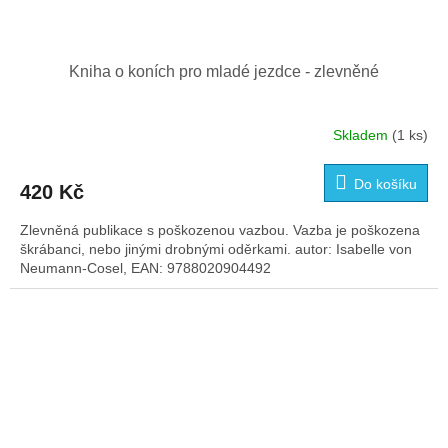
Kniha o koních pro mladé jezdce - zlevněné
Skladem
(1 ks)
Do košíku
420 Kč
Zlevněná publikace s poškozenou vazbou. Vazba je poškozena
škrábanci, nebo jinými drobnými oděrkami. autor: Isabelle von
Neumann-Cosel, EAN: 9788020904492