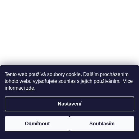
Tento web používá soubory cookie. Dalším procházením
tohoto webu vyjadřujete souhlas s jejich používáním.. Více
informací
zde
.
Nastavení
Včelařka, jak začít s chovem včel - zlevněné
Odmítnout
Souhlasím