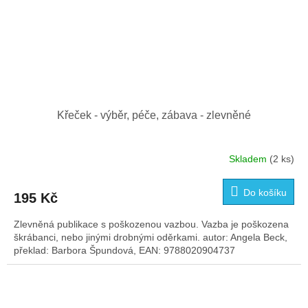
Křeček - výběr, péče, zábava - zlevněné
Skladem
(2 ks)
Do košíku
195 Kč
Zlevněná publikace s poškozenou vazbou. Vazba je poškozena
škrábanci, nebo jinými drobnými oděrkami. autor: Angela Beck,
překlad: Barbora Špundová, EAN: 9788020904737