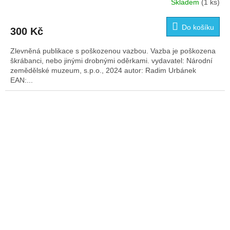
Skladem
(1 ks)
Do košíku
300 Kč
Zlevněná publikace s poškozenou vazbou. Vazba je poškozena
škrábanci, nebo jinými drobnými oděrkami. vydavatel: Národní
zemědělské muzeum, s.p.o., 2024 autor: Radim Urbánek
EAN:...