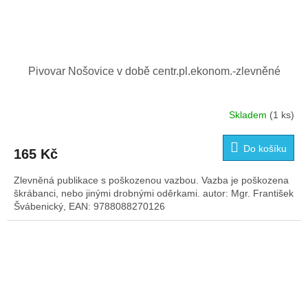
Pivovar Nošovice v době centr.pl.ekonom.-zlevněné
Skladem
(1 ks)
Do košíku
165 Kč
Zlevněná publikace s poškozenou vazbou. Vazba je poškozena
škrábanci, nebo jinými drobnými oděrkami. autor: Mgr. František
Švábenický, EAN: 9788088270126