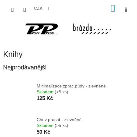
Přejít
NÁKU
na
CZK
obsah
KOŠÍK
Knihy
Nejprodávanější
Minimalizace zprac.půdy - zlevněné
Skladem
(>5 ks)
125 Kč
Chov prasat - zlevněné
Skladem
(>5 ks)
50 Kč