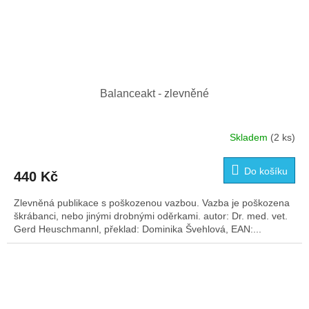
Balanceakt - zlevněné
Skladem
(2 ks)
Do košíku
440 Kč
Zlevněná publikace s poškozenou vazbou. Vazba je poškozena
škrábanci, nebo jinými drobnými oděrkami. autor: Dr. med. vet.
Gerd Heuschmannl, překlad: Dominika Švehlová, EAN:...