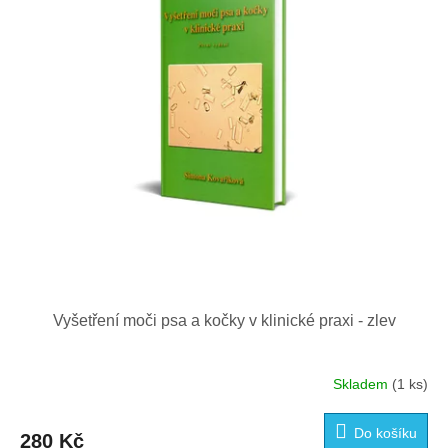
p
r
o
d
u
k
t
ů
Vyšetření moči psa a kočky v klinické praxi - zlev
Skladem
(1 ks)
Do košíku
280 Kč