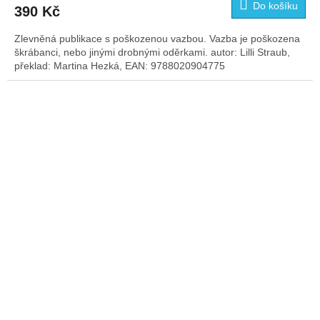
Do košíku
390 Kč
Zlevněná publikace s poškozenou vazbou. Vazba je poškozena
škrábanci, nebo jinými drobnými oděrkami. autor: Lilli Straub,
překlad: Martina Hezká, EAN: 9788020904775