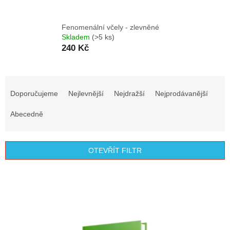
Fenomenální včely - zlevněné
Skladem
(>5 ks)
240 Kč
Ř
a
Doporučujeme
Nejlevnější
Nejdražší
Nejprodávanější
z
e
Abecedně
n
í
p
OTEVŘÍT FILTR
r
o
V
d
ý
u
p
k
i
t
s
ů