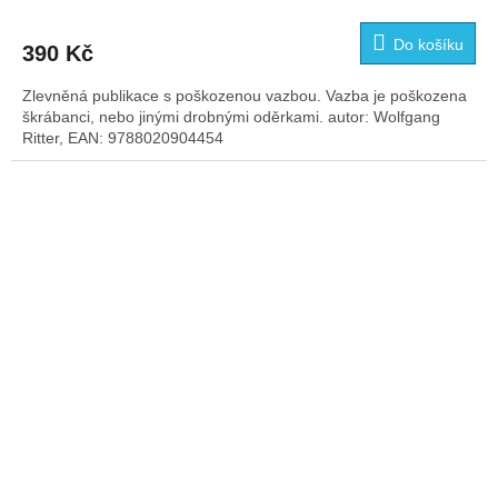
Do košíku
390 Kč
Zlevněná publikace s poškozenou vazbou. Vazba je poškozena
škrábanci, nebo jinými drobnými oděrkami. autor: Wolfgang
Ritter, EAN: 9788020904454