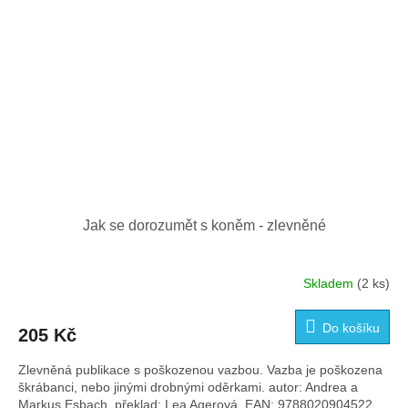
Jak se dorozumět s koněm - zlevněné
Skladem
(2 ks)
Do košíku
205 Kč
Zlevněná publikace s poškozenou vazbou. Vazba je poškozena
škrábanci, nebo jinými drobnými oděrkami. autor: Andrea a
Markus Esbach, překlad: Lea Agerová, EAN: 9788020904522