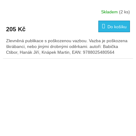
Skladem
(2 ks)
Do košíku
205 Kč
Zlevněná publikace s poškozenou vazbou. Vazba je poškozena
škrábanci, nebo jinými drobnými oděrkami. autoři: Babička
Ctibor, Hanák Jiří, Knápek Martin, EAN: 9788025480564