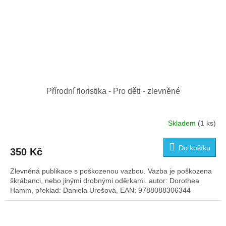
Přírodní floristika - Pro děti - zlevněné
Skladem
(1 ks)
Do košíku
350 Kč
Zlevněná publikace s poškozenou vazbou. Vazba je poškozena
škrábanci, nebo jinými drobnými oděrkami. autor: Dorothea
Hamm, překlad: Daniela Urešová, EAN: 9788088306344