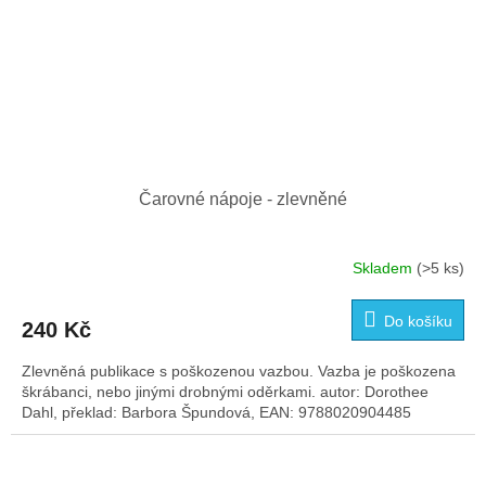
Čarovné nápoje - zlevněné
Skladem
(>5 ks)
Do košíku
240 Kč
Zlevněná publikace s poškozenou vazbou. Vazba je poškozena
škrábanci, nebo jinými drobnými oděrkami. autor: Dorothee
Dahl, překlad: Barbora Špundová, EAN: 9788020904485