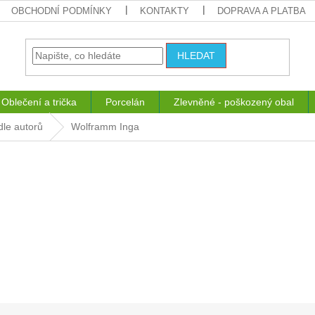
OBCHODNÍ PODMÍNKY
KONTAKTY
DOPRAVA A PLATBA
HLEDAT
Oblečení a trička
Porcelán
Zlevněné - poškozený obal
dle autorů
Wolframm Inga