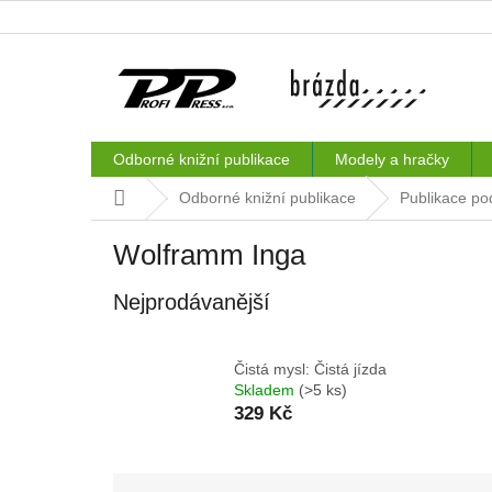
Přejít
na
obsah
Odborné knižní publikace
Modely a hračky
Domů
Odborné knižní publikace
Publikace po
Wolframm Inga
Nejprodávanější
Čistá mysl: Čistá jízda
Skladem
(>5 ks)
329 Kč
Ř