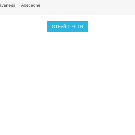
ávanější
Abecedně
OTEVŘÍT FILTR