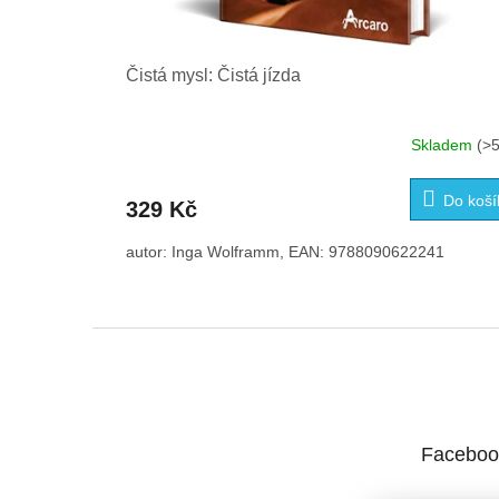
Čistá mysl: Čistá jízda
Skladem
(>5
Do koší
329 Kč
autor: Inga Wolframm, EAN: 9788090622241
Z
á
p
a
t
Faceboo
í