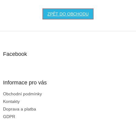
ZPĚT DO OBCHODU
Z
á
p
a
Facebook
t
í
Informace pro vás
Obchodní podmínky
Kontakty
Doprava a platba
GDPR