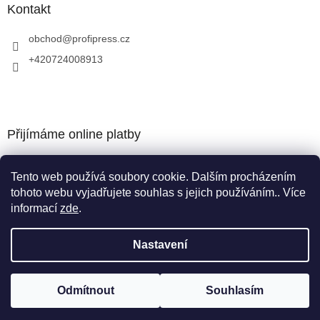
Kontakt
obchod
@
profipress.cz
+420724008913
Přijímáme online platby
Tento web používá soubory cookie. Dalším procházením
tohoto webu vyjadřujete souhlas s jejich používáním.. Více
informací
zde
.
Vytvořil Shoptet
Nastavení
Copyright 2026
obchod.profipress.cz
. Všechna práva
Odmítnout
Souhlasím
vyhrazena.
Upravit nastavení cookies