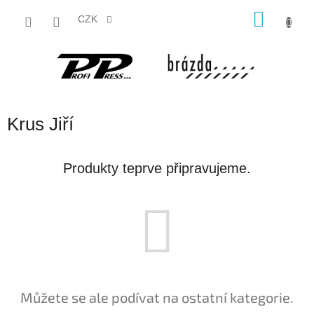
Přejít
NÁKU
na
CZK
obsah
KOŠÍK
Krus Jiří
Produkty teprve připravujeme.
Můžete se ale podívat na ostatní kategorie.