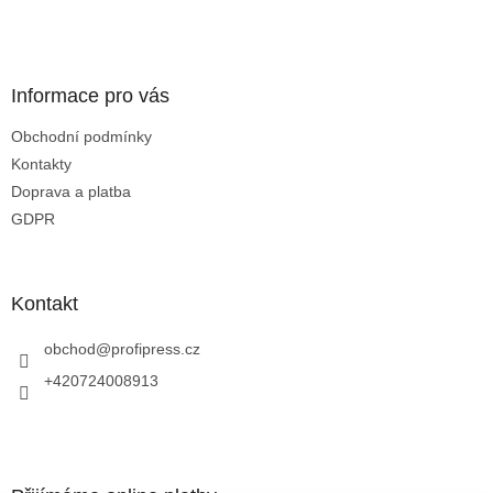
c
t
í
í
p
r
v
Informace pro vás
k
y
Obchodní podmínky
v
Kontakty
ý
p
Doprava a platba
i
GDPR
s
u
Kontakt
obchod
@
profipress.cz
+420724008913