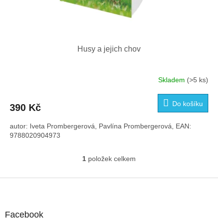
Husy a jejich chov
Skladem
(>5 ks)
Do košíku
390 Kč
autor: Iveta Prombergerová, Pavlína Prombergerová, EAN:
9788020904973
1
položek celkem
O
v
l
Z
á
á
d
p
a
a
Facebook