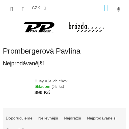
Přejít
NÁKU
na
CZK
obsah
KOŠÍK
Prombergerová Pavlína
Nejprodávanější
Husy a jejich chov
Skladem
(>5 ks)
390 Kč
Ř
a
Doporučujeme
Nejlevnější
Nejdražší
Nejprodávanější
z