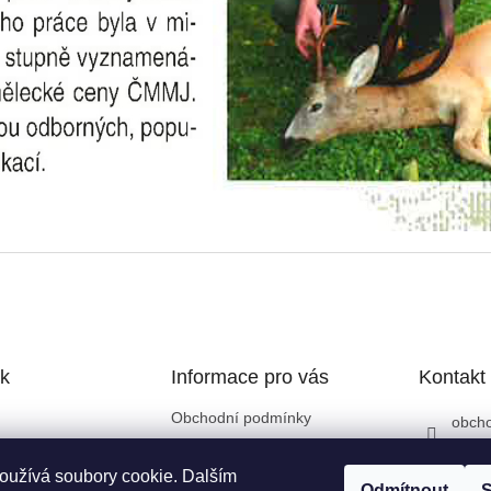
k
Informace pro vás
Kontakt
Obchodní podmínky
obch
Kontakty
+420
Doprava a platba
oužívá soubory cookie. Dalším
Odmítnout
S