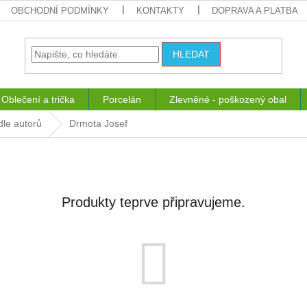
OBCHODNÍ PODMÍNKY
KONTAKTY
DOPRAVA A PLATBA
HLEDAT
Oblečení a trička
Porcelán
Zlevněné - poškozený obal
dle autorů
Drmota Josef
Produkty teprve připravujeme.