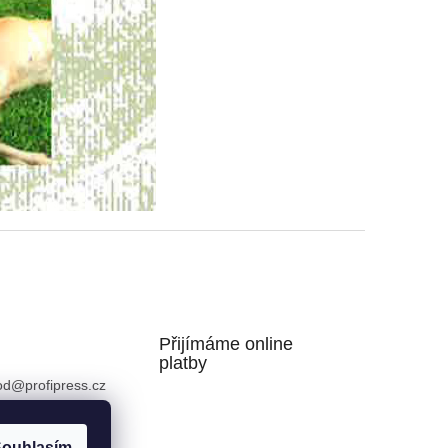
Přijímáme online
platby
od
@
profipress.cz
724008913
ouhlasím