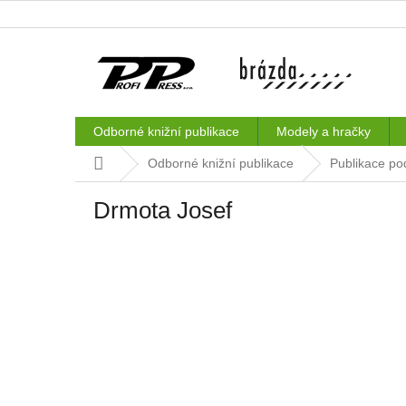
Přejít
na
obsah
Odborné knižní publikace
Modely a hračky
Domů
Odborné knižní publikace
Publikace po
Drmota Josef