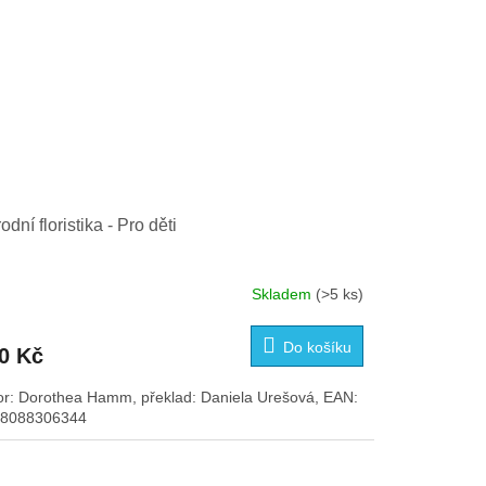
rodní floristika - Pro děti
Skladem
(>5 ks)
měrné
nocení
duktu
Do košíku
0 Kč
or: Dorothea Hamm, překlad: Daniela Urešová, EAN:
8088306344
zdiček.