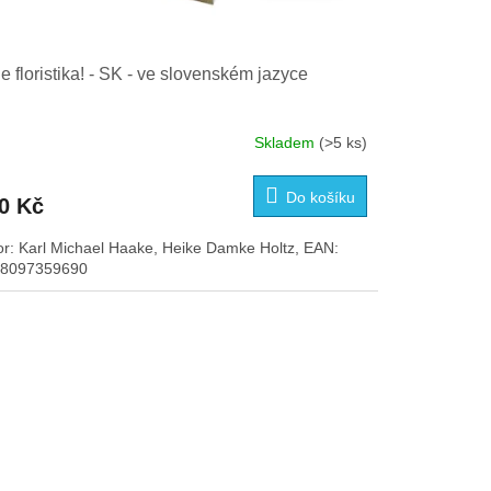
je floristika! - SK - ve slovenském jazyce
Skladem
(>5 ks)
Do košíku
0 Kč
or: Karl Michael Haake, Heike Damke Holtz, EAN:
8097359690