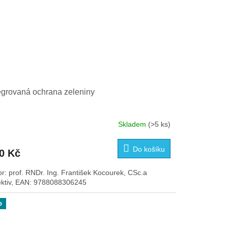
egrovaná ochrana zeleniny
Skladem
(>5 ks)
Do košíku
0 Kč
or: prof. RNDr. Ing. František Kocourek, CSc.a
ektiv, EAN: 9788088306245
p