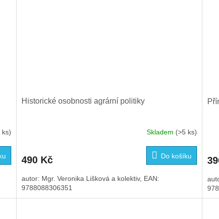
Historické osobnosti agrární politiky
Pří
 ks)
Skladem
(>5 ks)
Prů
hod
pro
ku
Do košíku
490 Kč
39
je
3,4
autor: Mgr. Veronika Lišková a kolektiv, EAN:
aut
z
9788088306351
978
5
hvě