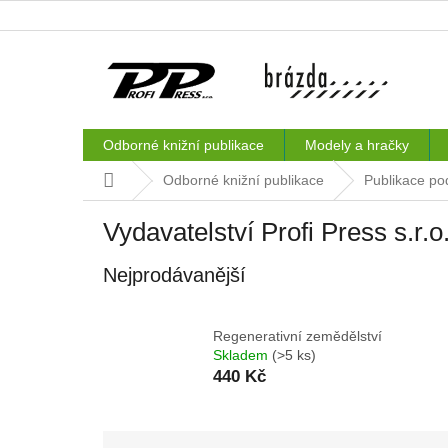
Přejít
na
obsah
Odborné knižní publikace
Modely a hračky
Domů
Odborné knižní publikace
Publikace po
Vydavatelství Profi Press s.r.o
Nejprodávanější
Regenerativní zemědělství
Skladem
(>5 ks)
440 Kč
Ř