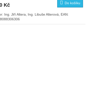
Do košíku
0 Kč
r: Ing. Jiří Altera, Ing. Libuše Alterová, EAN:
8088306306