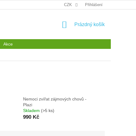
GDPR
CZK
Přihlášení
NÁKUPNÍ
Prázdný košík
KOŠÍK
Akce
Nemoci zvířat zájmových chovů -
Plazi
Skladem
(>5 ks)
990 Kč