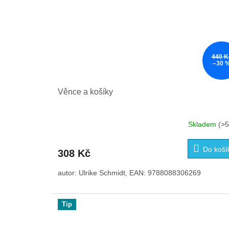
440 K
–30 
Věnce a košíky
Skladem
(>5
Do koší
308 Kč
autor: Ulrike Schmidt, EAN: 9788088306269
Tip