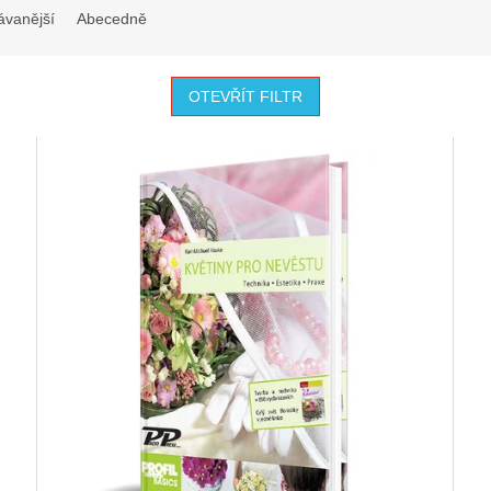
ávanější
Abecedně
OTEVŘÍT FILTR