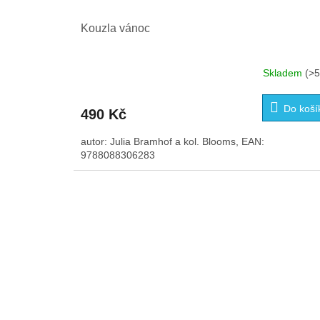
Kouzla vánoc
Skladem
(>5
Průměrné
hodnocení
produktu
Do koší
490 Kč
je
3,6
autor: Julia Bramhof a kol. Blooms, EAN:
z
9788088306283
5
hvězdiček.