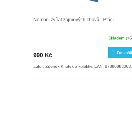
Nemoci zvířat zájmových chovů - Ptáci
Skladem
(>5
Do koší
990 Kč
autor: Zdeněk Knotek a kolektiv, EAN: 97880883063