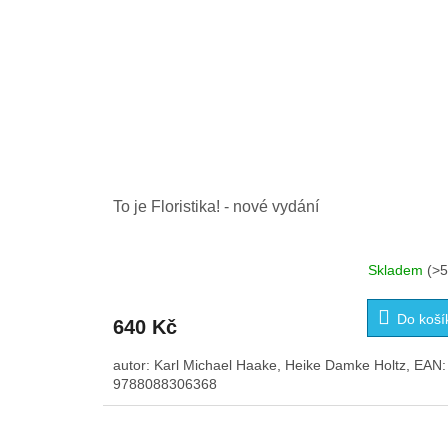
To je Floristika! - nové vydání
Skladem
(>5
Do koší
640 Kč
autor: Karl Michael Haake, Heike Damke Holtz, EAN:
9788088306368