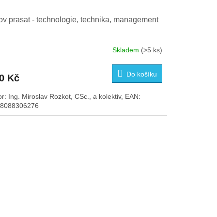
v prasat - technologie, technika, management
Skladem
(>5 ks)
Do košíku
0 Kč
or: Ing. Miroslav Rozkot, CSc., a kolektiv, EAN:
8088306276