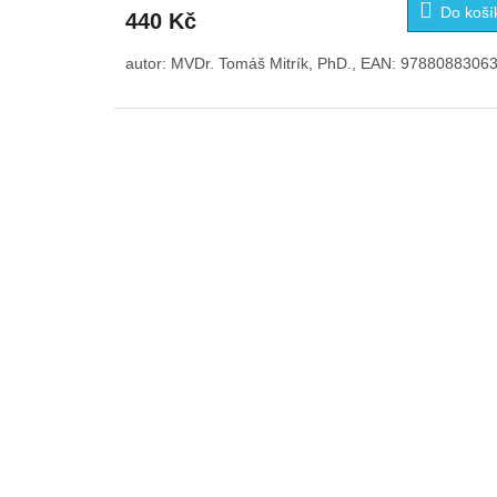
Do koší
440 Kč
autor: MVDr. Tomáš Mitrík, PhD., EAN: 9788088306