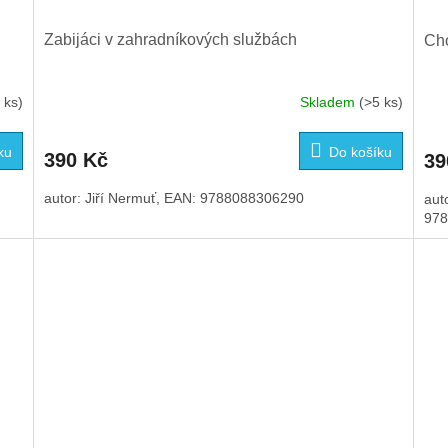
Zabijáci v zahradníkových službách
Cho
 ks)
Skladem
(>5 ks)
ku
Do košíku
390 Kč
39
autor: Jiří Nermuť, EAN: 9788088306290
aut
978