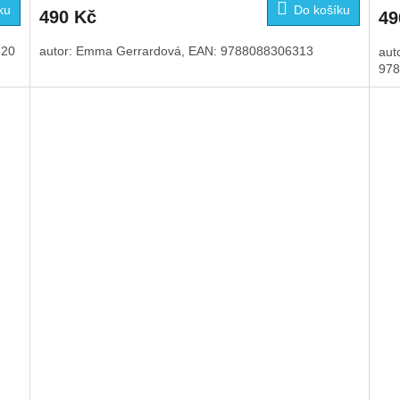
ku
Do košíku
490 Kč
49
320
autor: Emma Gerrardová, EAN: 9788088306313
auto
978