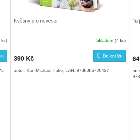
Květiny pro nevěstu
To 
 ks)
Skladem
(4 ks)
ku
Do košíku
390 Kč
64
75
autor: Karl-Michael Hake, EAN: 9788086726427
aut
978