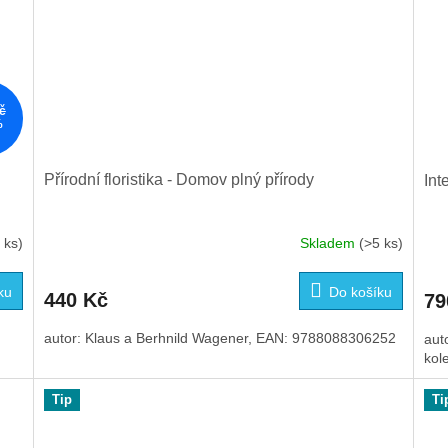
č
%
Přírodní floristika - Domov plný přírody
Int
 ks)
Skladem
(>5 ks)
ku
Do košíku
440 Kč
79
autor: Klaus a Berhnild Wagener, EAN: 9788088306252
aut
kol
Tip
Ti