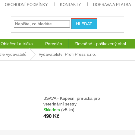
OBCHODNÍ PODMÍNKY
KONTAKTY
DOPRAVA A PLATBA
HLEDAT
Oblečení a trička
Porcelán
Zlevněné - poškozený obal
dle vydavatelů
Vydavatelství Profi Press s.r.o.
.
BSAVA - Kapesní příručka pro
veterinární sestry
Skladem
(>5 ks)
490 Kč