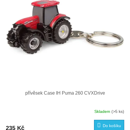
p
r
o
d
u
k
t
ů
přívěsek Case IH Puma 260 CVXDrive
Skladem
(>5 ks)
Do košíku
235 Kč