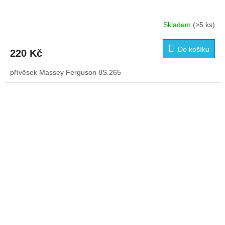
Skladem
(>5 ks)
Průměrné
hodnocení
produktu
Do košíku
220 Kč
je
5,0
přívěsek Massey Ferguson 8S.265
z
5
hvězdiček.