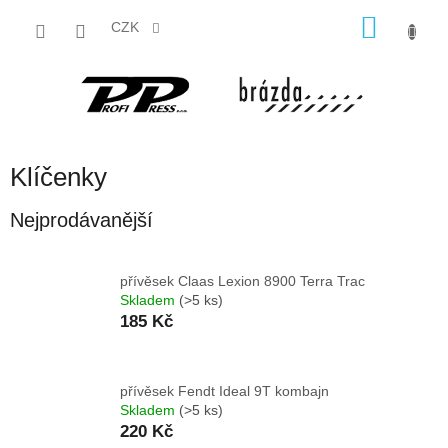
Přejít
NÁKU
na
CZK
obsah
KOŠÍK
Klíčenky
Nejprodávanější
přívěsek Claas Lexion 8900 Terra Trac
Skladem
(>5 ks)
185 Kč
přívěsek Fendt Ideal 9T kombajn
Skladem
(>5 ks)
220 Kč