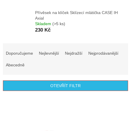
Přívěsek na klíček Sklízecí mlátička CASE IH
Axial
Skladem
(>5 ks)
230 Kč
Ř
a
Doporučujeme
Nejlevnější
Nejdražší
Nejprodávanější
z
e
Abecedně
n
í
p
OTEVŘÍT FILTR
r
o
V
d
ý
u
p
k
i
t
s
ů