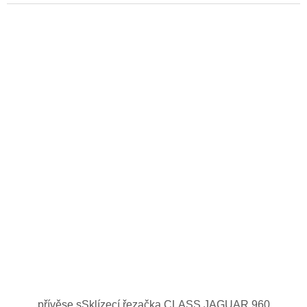
přívěse sSklízecí řezačka CLASS JAGUAR 960