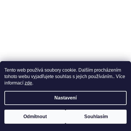
Tento web používá soubory cookie. Dalším procházením
tohoto webu vyjadřujete souhlas s jejich používáním.. Více
informací
zde
.
Přívěsek na klíček Sklízecí mlátička CASE IH Axial
Nastavení
Skladem
(>5 ks)
Odmítnout
Souhlasím
Do košíku
230 Kč