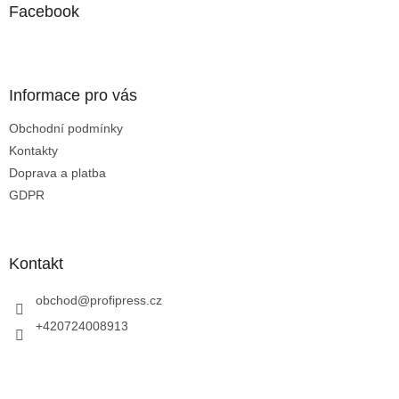
a
Facebook
t
í
Informace pro vás
Obchodní podmínky
Kontakty
Doprava a platba
GDPR
Kontakt
obchod
@
profipress.cz
+420724008913