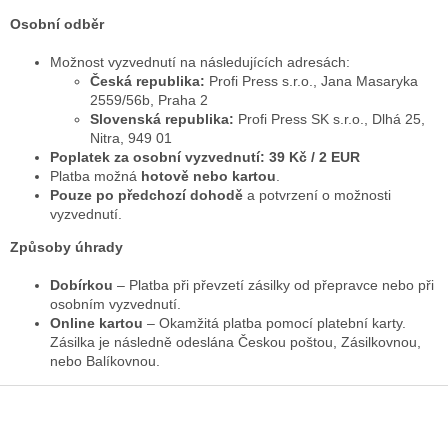
Osobní odběr
Možnost vyzvednutí na následujících adresách:
Česká republika:
Profi Press s.r.o., Jana Masaryka
2559/56b, Praha 2
Slovenská republika:
Profi Press SK s.r.o., Dlhá 25,
Nitra, 949 01
Poplatek za osobní vyzvednutí: 39 Kč / 2 EUR
Platba možná
hotově nebo kartou
.
Pouze po předchozí dohodě
a potvrzení o možnosti
vyzvednutí.
Způsoby úhrady
Dobírkou
– Platba při převzetí zásilky od přepravce nebo při
osobním vyzvednutí.
Online kartou
– Okamžitá platba pomocí platební karty.
Zásilka je následně odeslána Českou poštou, Zásilkovnou,
nebo Balíkovnou.
Z
á
p