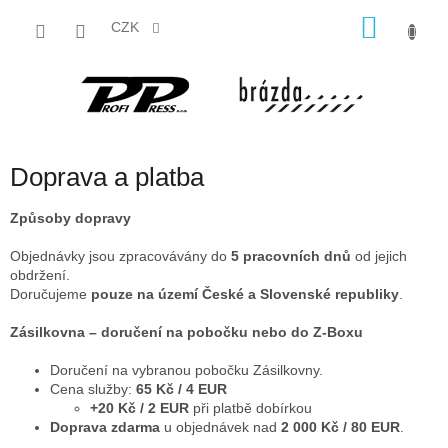
Přejít
NÁKU
na
CZK
obsah
KOŠÍK
Doprava a platba
Způsoby dopravy
Objednávky jsou zpracovávány do
5 pracovních dnů
od jejich
obdržení.
Doručujeme
pouze na území České a Slovenské republiky
.
Zásilkovna – doručení na pobočku nebo do Z-Boxu
Doručení na vybranou pobočku Zásilkovny.
Cena služby:
65 Kč / 4 EUR
+20 Kč / 2 EUR
při platbě dobírkou
Doprava zdarma
u objednávek nad
2 000 Kč / 80 EUR
.