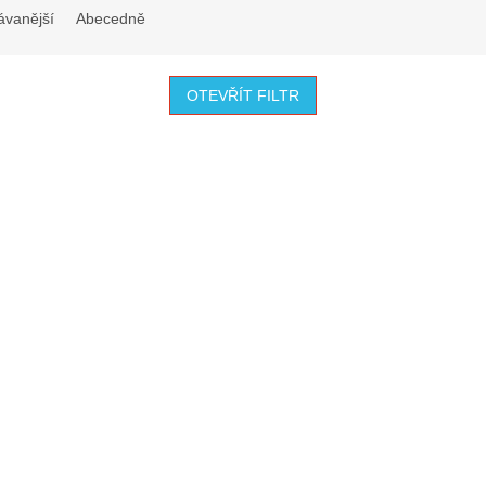
ávanější
Abecedně
OTEVŘÍT FILTR