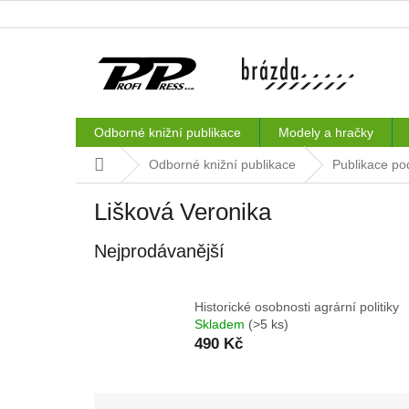
Přejít
na
obsah
Odborné knižní publikace
Modely a hračky
Domů
Odborné knižní publikace
Publikace po
Lišková Veronika
Nejprodávanější
Historické osobnosti agrární politiky
Skladem
(>5 ks)
490 Kč
Ř