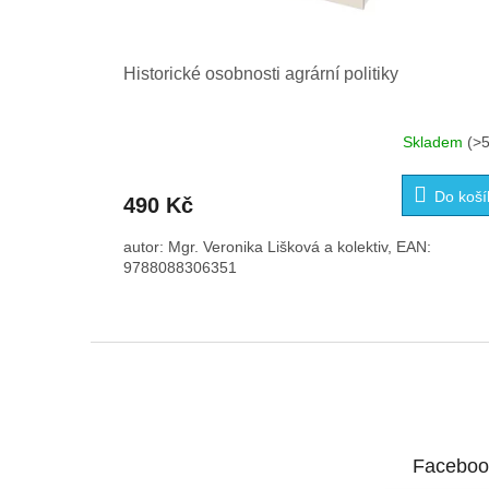
Historické osobnosti agrární politiky
Skladem
(>5
Do koší
490 Kč
autor: Mgr. Veronika Lišková a kolektiv, EAN:
9788088306351
Z
á
p
a
t
Faceboo
í