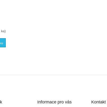
 ks)
ku
O
v
l
á
d
a
c
í
k
Informace pro vás
Kontakt
p