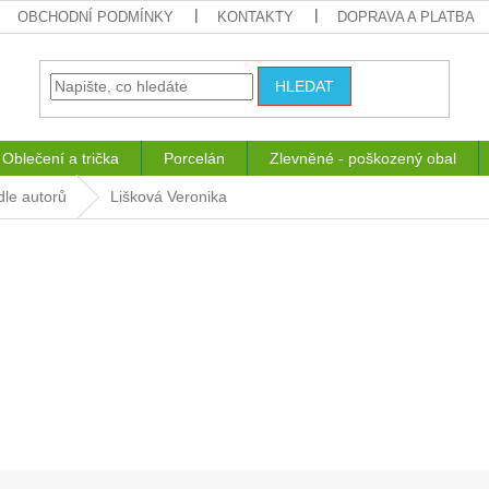
OBCHODNÍ PODMÍNKY
KONTAKTY
DOPRAVA A PLATBA
HLEDAT
Oblečení a trička
Porcelán
Zlevněné - poškozený obal
dle autorů
Lišková Veronika