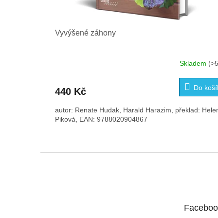
Vyvýšené záhony
Skladem
(>5
Do koší
440 Kč
autor: Renate Hudak, Harald Harazim, překlad: Hele
Piková, EAN: 9788020904867
Z
á
p
a
t
Faceboo
í