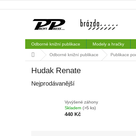
Přejít
na
obsah
Odborné knižní publikace
Modely a hračky
Domů
Odborné knižní publikace
Publikace po
Hudak Renate
Nejprodávanější
Vyvýšené záhony
Skladem
(>5 ks)
440 Kč
Ř