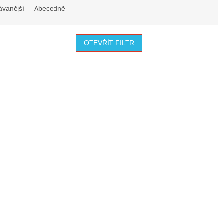
ávanější
Abecedně
OTEVŘÍT FILTR