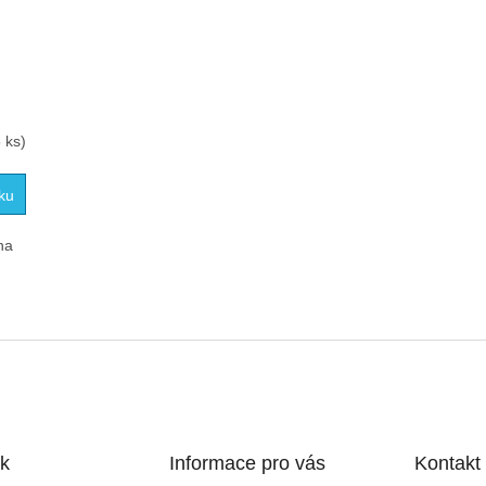
 ks)
ku
na
O
v
l
á
d
a
c
í
k
Informace pro vás
Kontakt
p