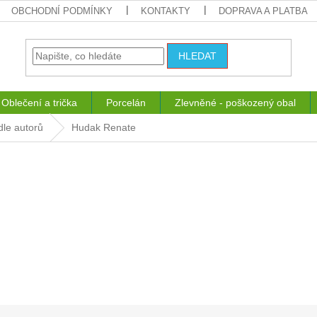
OBCHODNÍ PODMÍNKY
KONTAKTY
DOPRAVA A PLATBA
HLEDAT
Oblečení a trička
Porcelán
Zlevněné - poškozený obal
dle autorů
Hudak Renate