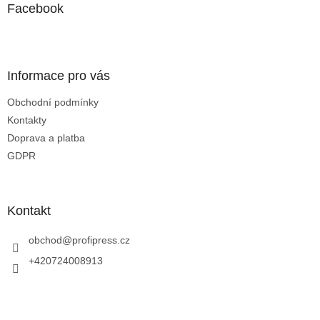
a
a
Facebook
c
t
í
í
p
r
v
Informace pro vás
k
y
Obchodní podmínky
v
Kontakty
ý
p
Doprava a platba
i
GDPR
s
u
Kontakt
obchod
@
profipress.cz
+420724008913