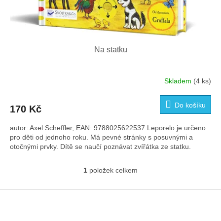
Na statku
Skladem
(4 ks)
Do košíku
170 Kč
autor: Axel Scheffler, EAN: 9788025622537 Leporelo je určeno
pro děti od jednoho roku. Má pevné stránky s posuvnými a
otočnými prvky. Dítě se naučí poznávat zvířátka ze statku.
1
položek celkem
O
v
l
Z
á
á
d
p