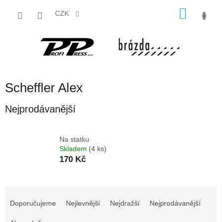
Přejít
NÁKU
na
CZK
obsah
KOŠÍK
Scheffler Alex
Nejprodávanější
Na statku
Skladem
(4 ks)
170 Kč
Ř
a
Doporučujeme
Nejlevnější
Nejdražší
Nejprodávanější
z