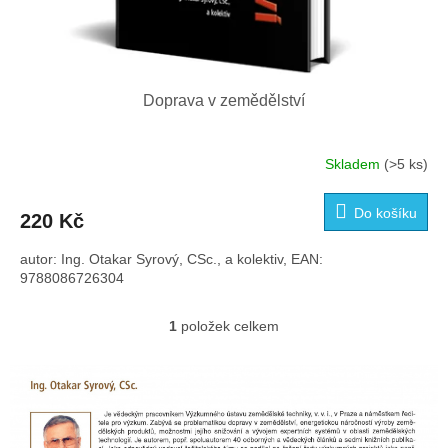
Doprava v zemědělství
Skladem
(>5 ks)
Do košíku
220 Kč
autor: Ing. Otakar Syrový, CSc., a kolektiv, EAN:
9788086726304
1
položek celkem
O
v
l
á
d
a