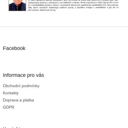
c
í
p
r
v
k
Z
y
á
v
p
ý
a
Facebook
p
t
i
s
í
u
Informace pro vás
Obchodní podmínky
Kontakty
Doprava a platba
GDPR