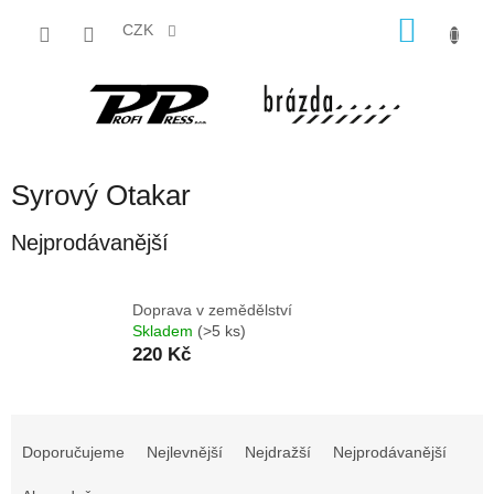
Přejít
NÁKU
na
CZK
obsah
KOŠÍK
Syrový Otakar
Nejprodávanější
Doprava v zemědělství
Skladem
(>5 ks)
220 Kč
Ř
a
Doporučujeme
Nejlevnější
Nejdražší
Nejprodávanější
z