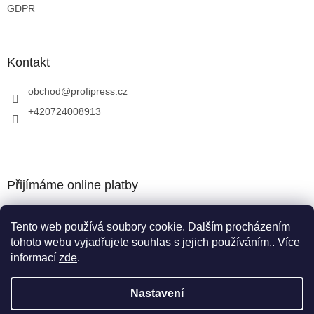
i
GDPR
s
u
Kontakt
obchod
@
profipress.cz
+420724008913
Přijímáme online platby
Tento web používá soubory cookie. Dalším procházením
tohoto webu vyjadřujete souhlas s jejich používáním.. Více
informací
zde
.
Vytvořil Shoptet
Nastavení