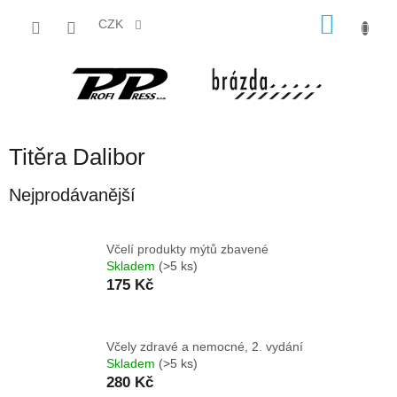
Přejít
NÁKU
na
CZK
obsah
KOŠÍK
Titěra Dalibor
Nejprodávanější
Včelí produkty mýtů zbavené
Skladem
(>5 ks)
175 Kč
Včely zdravé a nemocné, 2. vydání
Skladem
(>5 ks)
280 Kč