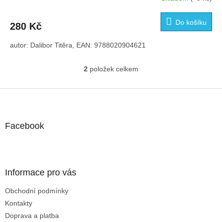
Do košíku
280 Kč
autor: Dalibor Titěra, EAN: 9788020904621
2
položek celkem
O
v
l
Z
á
á
d
p
a
a
Facebook
c
t
í
í
p
r
v
Informace pro vás
k
y
Obchodní podmínky
v
Kontakty
ý
p
Doprava a platba