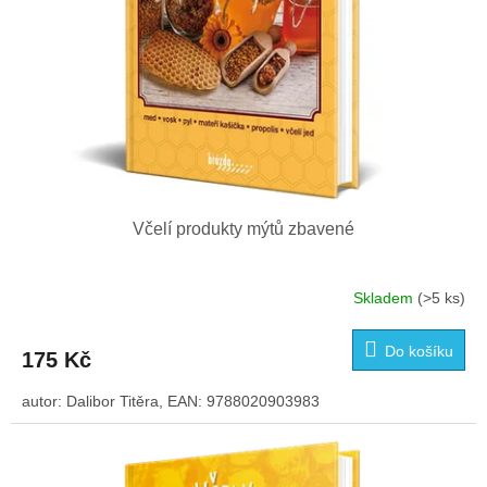
k
t
ů
Včelí produkty mýtů zbavené
Skladem
(>5 ks)
Do košíku
175 Kč
autor: Dalibor Titěra, EAN: 9788020903983