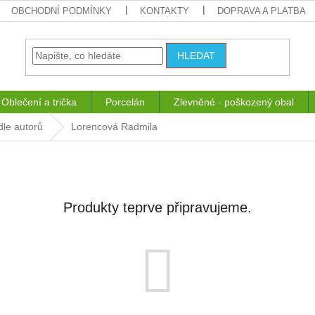
OBCHODNÍ PODMÍNKY
KONTAKTY
DOPRAVA A PLATBA
HLEDAT
Oblečení a trička
Porcelán
Zlevněné - poškozený obal
dle autorů
Lorencová Radmila
Produkty teprve připravujeme.