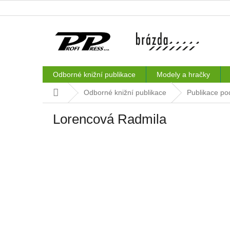
Přejít
na
obsah
Odborné knižní publikace
Modely a hračky
Domů
Odborné knižní publikace
Publikace po
Lorencová Radmila