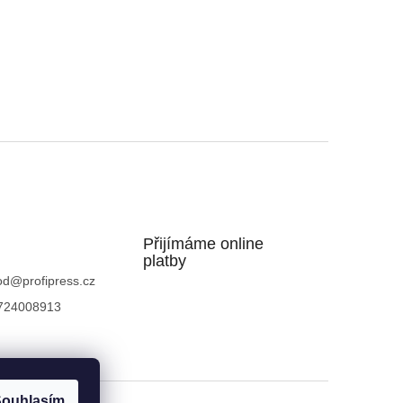
Přijímáme online
platby
od
@
profipress.cz
724008913
ouhlasím