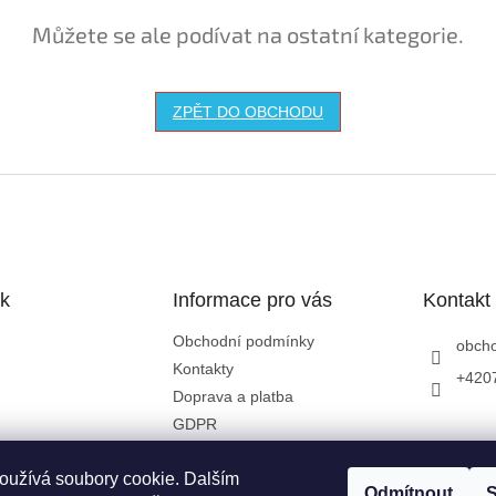
Můžete se ale podívat na ostatní kategorie.
ZPĚT DO OBCHODU
k
Informace pro vás
Kontakt
Obchodní podmínky
obch
Kontakty
+420
Doprava a platba
GDPR
oužívá soubory cookie. Dalším
Odmítnout
S