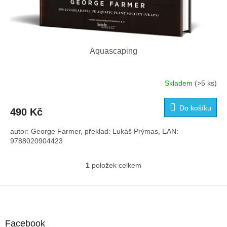
Aquascaping
Skladem
(>5 ks)
Do košíku
490 Kč
autor: George Farmer, překlad: Lukáš Prýmas, EAN:
9788020904423
1
položek celkem
O
v
l
Z
á
á
d
p
a
a
Facebook