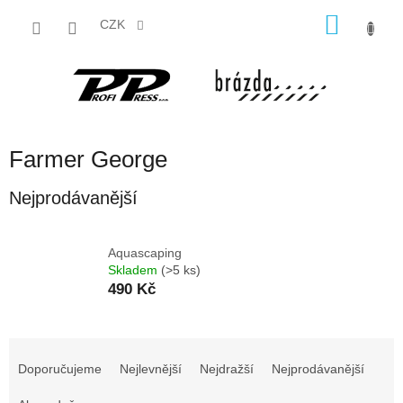
Přejít
NÁKU
na
CZK
obsah
KOŠÍK
Farmer George
Nejprodávanější
Aquascaping
Skladem
(>5 ks)
490 Kč
Ř
a
Doporučujeme
Nejlevnější
Nejdražší
Nejprodávanější
z