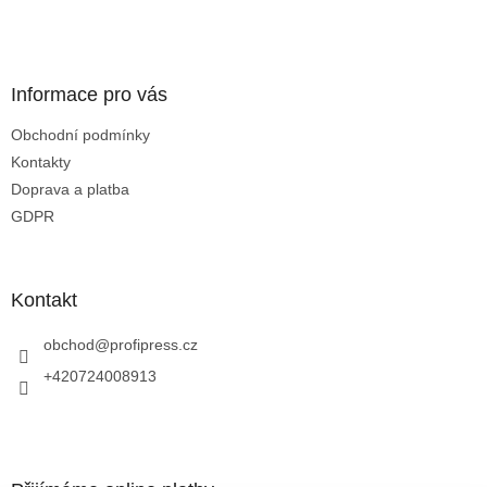
c
t
í
í
p
r
v
Informace pro vás
k
y
Obchodní podmínky
v
Kontakty
ý
p
Doprava a platba
i
GDPR
s
u
Kontakt
obchod
@
profipress.cz
+420724008913