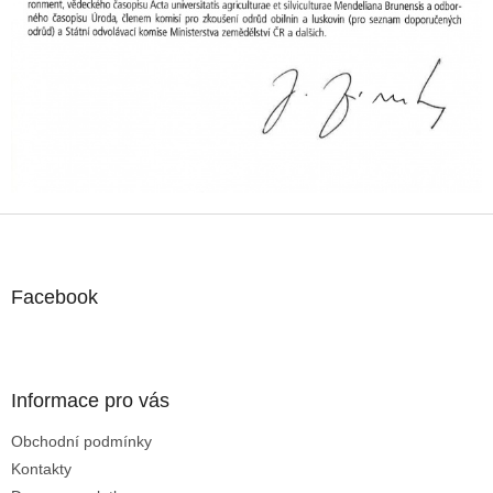
ý
p
i
s
u
Z
á
p
a
Facebook
t
í
Informace pro vás
Obchodní podmínky
Kontakty