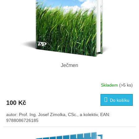
k
t
ů
Ječmen
Skladem
(>5 ks)
Průměrné
hodnocení
produktu
Do košíku
100 Kč
je
4,0
autor: Prof. Ing. Josef Zimolka, CSc., a kolektiv, EAN:
z
9788086726185
5
hvězdiček.