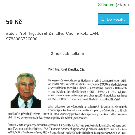
Skladem
(>5 ks)
Průměrné
hodnocení
produktu
Do košíku
50 Kč
je
4,0
autor: Prof. Ing. Josef Zimolka, Csc., a kol., EAN:
z
9788086726096
5
hvězdiček.
2
položek celkem
O
v
l
á
d
a
c
í
p
r
v
k
y
v