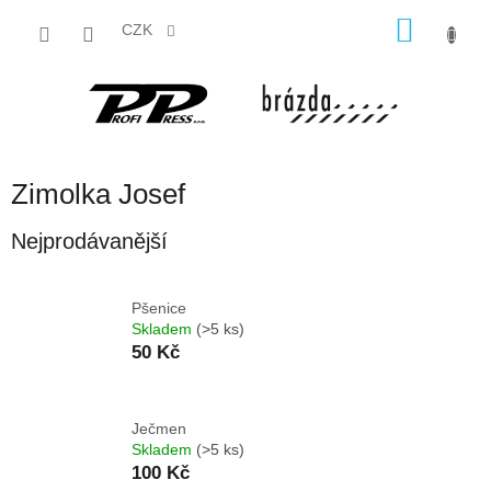
Přejít
NÁKU
na
CZK
obsah
KOŠÍK
Zimolka Josef
Nejprodávanější
Pšenice
Skladem
(>5 ks)
50 Kč
Ječmen
Skladem
(>5 ks)
100 Kč