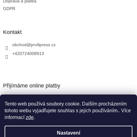
Doprava a platba
GDPR
Kontakt
obchod
@
profipress.cz
+420724008913
Přijímáme online platby
Tento web používá soubory cookie. Dalším procházením
tohoto webu vyjadřujete souhlas s jejich používáním.. Více
informací
zde
.
Vytvořil Shoptet
Nastavení