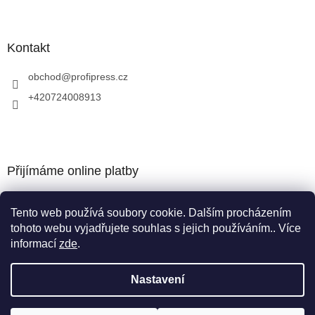
Kontakt
obchod
@
profipress.cz
+420724008913
Přijímáme online platby
Tento web používá soubory cookie. Dalším procházením
tohoto webu vyjadřujete souhlas s jejich používáním.. Více
informací
zde
.
Vytvořil Shoptet
Nastavení
Copyright 2026
obchod.profipress.cz
. Všechna práva