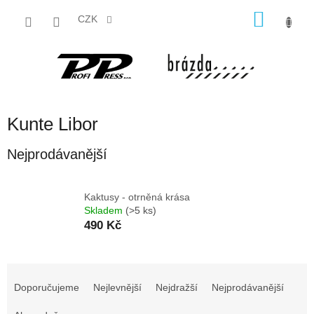
Přejít
NÁKU
na
CZK
obsah
KOŠÍK
Kunte Libor
Nejprodávanější
Kaktusy - otrněná krása
Skladem
(>5 ks)
490 Kč
Ř
a
Doporučujeme
Nejlevnější
Nejdražší
Nejprodávanější
z