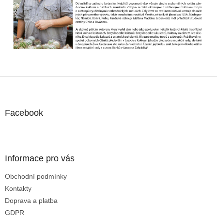
í
p
r
v
k
y
v
ý
p
Z
i
á
s
u
p
a
Facebook
t
í
Informace pro vás
Obchodní podmínky
Kontakty
Doprava a platba
GDPR