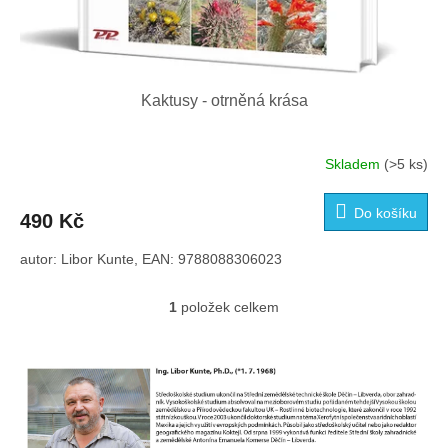
Kaktusy - otrněná krása
Skladem
(>5 ks)
Do košíku
490 Kč
autor: Libor Kunte, EAN: 9788088306023
1
položek celkem
O
v
l
á
d
a
c