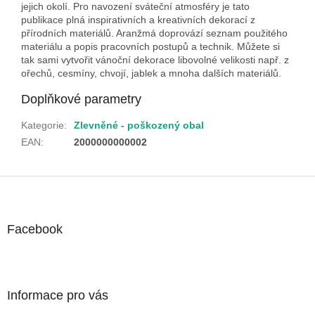
jejich okolí. Pro navození sváteční atmosféry je tato
publikace plná inspirativních a kreativních dekorací z
přírodních materiálů. Aranžmá doprovází seznam použitého
materiálu a popis pracovních postupů a technik. Můžete si
tak sami vytvořit vánoční dekorace libovolné velikosti např. z
ořechů, cesmíny, chvojí, jablek a mnoha dalších materiálů.
Doplňkové parametry
Kategorie
:
Zlevněné - poškozený obal
EAN
:
2000000000002
Z
á
p
a
Facebook
t
í
Informace pro vás