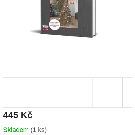
445 Kč
Měrná
Skladem
(1 ks)
cena: