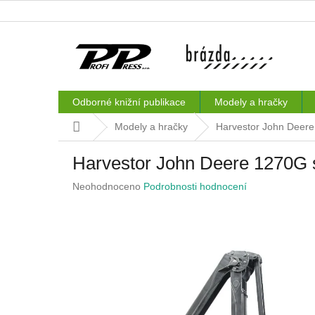
Přejít
na
obsah
Odborné knižní publikace
Modely a hračky
Domů
Modely a hračky
Harvestor John Deere
Harvestor John Deere 1270G 
Průměrné
Neohodnoceno
Podrobnosti hodnocení
hodnocení
produktu
je
0,0
z
5
hvězdiček.