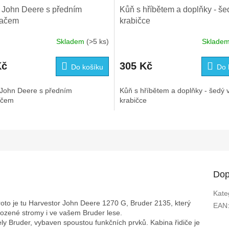
r John Deere s předním
Kůň s hříbětem a doplňky - še
dačem
krabičce
Skladem
(>5 ks)
Sklade
Kč
305 Kč
Do košíku
Do 
 John Deere s předním
Kůň s hříbětem a doplňky - šedý 
ačem
krabičce
Dop
Kate
proto je tu Harvestor John Deere 1270 G, Bruder 2135, který
EAN
ozené stromy i ve vašem Bruder lese.
 Bruder, vybaven spoustou funkčních prvků. Kabina řidiče je