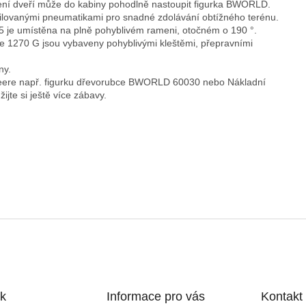
ření dveří může do kabiny pohodlně nastoupit figurka BWORLD.
ilovanými pneumatikami pro snadné zdolávání obtížného terénu.
5 je umístěna na plně pohyblivém rameni, otočném o 190 °.
e 1270 G jsou vybaveny pohyblivými kleštěmi, přepravními
ny.
Deere např. figurku dřevorubce BWORLD 60030 nebo Nákladní
jte si ještě více zábavy.
k
Informace pro vás
Kontakt