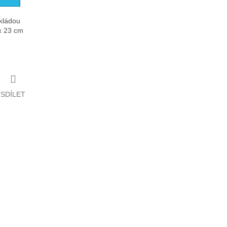
kládou
x 23 cm
SDÍLET