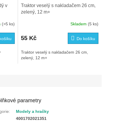
dý v
Traktor veselý s nakladačem 26 cm,
zelený, 12 m+
m
(>5 ks)
Skladem
(5 ks)
55 Kč
košíku
Do košíku
v
Traktor veselý s nakladačem 26 cm,
zelený, 12 m+
lňkové parametry
gorie
:
Modely a hračky
:
4001702021351