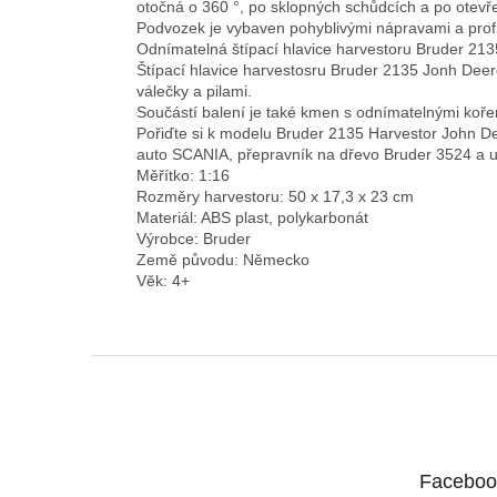
otočná o 360 °, po sklopných schůdcích a po otev
Podvozek je vybaven pohyblivými nápravami a prof
Odnímatelná štípací hlavice harvestoru Bruder 213
Štípací hlavice harvestosru Bruder 2135 Jonh Deer
válečky a pilami.
Součástí balení je také kmen s odnímatelnými koře
Pořiďte si k modelu Bruder 2135 Harvestor John 
auto SCANIA, přepravník na dřevo Bruder 3524 a uži
Měřítko: 1:16
Rozměry harvestoru: 50 x 17,3 x 23 cm
Materiál: ABS plast, polykarbonát
Výrobce: Bruder
Země původu: Německo
Věk: 4+
Z
á
p
a
t
Faceboo
í