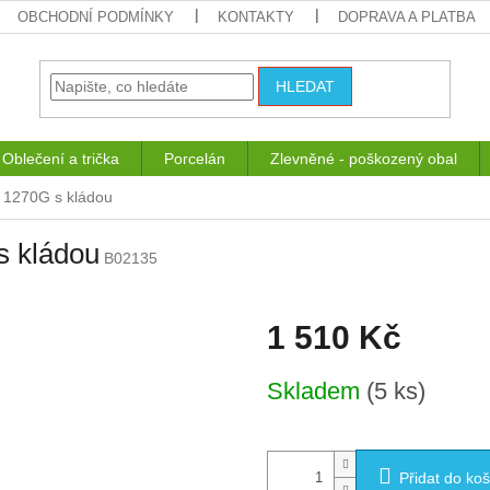
OBCHODNÍ PODMÍNKY
KONTAKTY
DOPRAVA A PLATBA
HLEDAT
Oblečení a trička
Porcelán
Zlevněné - poškozený obal
 1270G s kládou
s kládou
B02135
1 510 Kč
Měrná
Skladem
(5 ks)
cena:
Přidat do koš