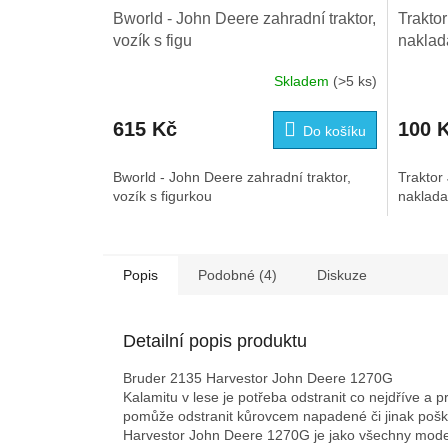
Bworld - John Deere zahradní traktor,
Trakto
vozík s figu
nakla
Skladem
(>5 ks)
615 Kč
100 
Do košíku
Bworld - John Deere zahradní traktor,
Traktor
vozík s figurkou
naklad
Popis
Podobné (4)
Diskuze
Detailní popis produktu
Bruder 2135 Harvestor John Deere 1270G
Kalamitu v lese je potřeba odstranit co nejdříve a 
pomůže odstranit kůrovcem napadené či jinak pošk
Harvestor John Deere 1270G je jako všechny modely