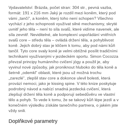
Vydavatelství: Brázda, počet stran: 304 str., pevná vazba,
formát: 191 x 216 mm Jaký je rozdíl mezi koněm, který pod
vámi „tančí“, a koněm, který toho není schopen? Všechno
vychází z jeho schopnosti využívat silné mechanismy, skryté
uvnitř jeho těla – není to síla svalů, které vidíme navenek, ale
síla zevnitř. Neviditelné, ale komplexní uspořádání vnitřních
svalů core – středu těla – ovládá držení těla, a pohyblivost
koně. Jejich dobrý stav je klíčem k tomu, aby pod námi kůň
tančil. Tyto core svaly koně je velmi obtížné posílit tradičními
technikami využívanými v jezdeckém sportu. Simon Cocozza
převzal principy humánního cvičení jógy a použil je, aby
vyvinul nové způsoby, jak proniknout hluboko do těla koně a
šetrně „odemkl“ oblasti, které jsou už možná trochu
„zarezlé“, zlepšil stav core a dokonce ulevil bolesti, která
provází nemoci, jako je kissing spine. V této knize poskytuje
podrobný návod a nabízí snadná jezdecká cvičení, která
zlepšují držení těla koně a podporují sebedůvěru ve vlastní
tělo a pohyb. To vede k tomu, že se takový kůň lépe jezdí a v
konečném výsledku získáte tanečního partnera, o jakém jste
vždy snili.
Doplňkové parametry