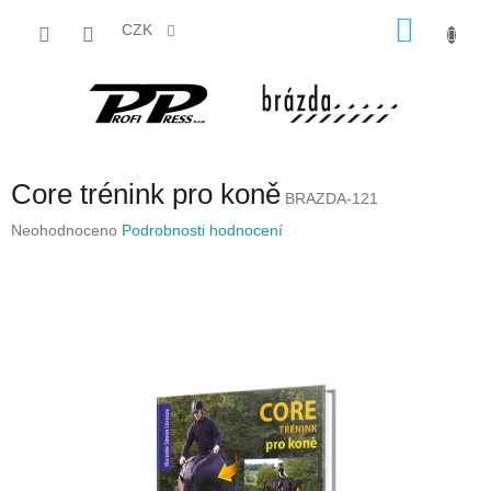
Přejít
NÁKU
na
CZK
obsah
KOŠÍK
Core trénink pro koně
BRAZDA-121
Průměrné
Neohodnoceno
Podrobnosti hodnocení
hodnocení
produktu
je
0,0
z
5
hvězdiček.