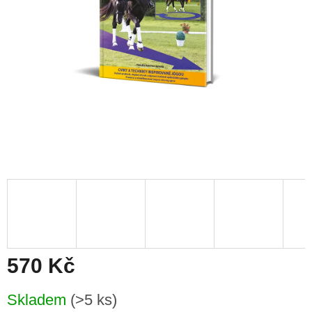
570 Kč
Měrná
Skladem
(>5 ks)
cena: