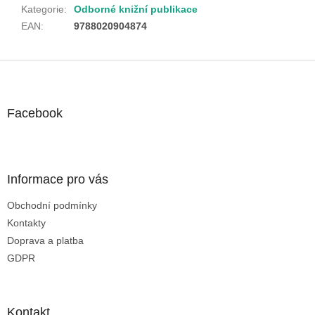
Kategorie
:
Odborné knižní publikace
EAN
:
9788020904874
Z
á
p
a
Facebook
t
í
Informace pro vás
Obchodní podmínky
Kontakty
Doprava a platba
GDPR
Kontakt