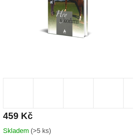
459 Kč
Měrná
Skladem
(>5 ks)
cena: