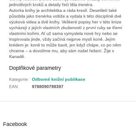
jednotlivých kroků a detaily řeči těla trenéra.
Autorka knihy je architektka a ráda kreslí. Desetiletí také
působila jako trenérka voltiže a vydala k této disciplíně dvě
výuková videa a dvě knihy. Veškeré popisy her v této knize
vycházejí z jejích vlastních zkušeností z první ruky se třemi
vlastními koňmi. Ať už sama vymyslela nové hry nebo se
inspirovala jinde, vždy začíná nejprve myslí koně. Jejím
krédem je: koně to může bavit, jen když chápe, co po něm
chceme – a dovolíme mu, aby sám našel řešení. Žije v
Kanadě.
Doplňkové parametry
Kategorie
:
Odborné knižní publikace
EAN
:
9788090798397
Z
á
p
a
Facebook
t