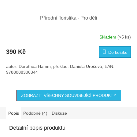
Přírodní floristika - Pro děti
Skladem
(>5 ks)
Průměrné
hodnocení
produktu
390 Kč
Do košíku
je
3,4
autor: Dorothea Hamm, překlad: Daniela Urešová, EAN:
z
9788088306344
5
hvězdiček.
ZOBRAZIT VŠECHNY SOUVISEJÍCÍ PRODUKTY
Popis
Podobné (4)
Diskuze
Detailní popis produktu