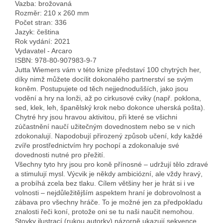
Vazba: brožovaná
Rozměr: 210 x 260 mm
Počet stran: 336
Jazyk: čeština
Rok vydání: 2021
Vydavatel - Arcaro
ISBN: 978-80-907983-9-7
Jutta Wiemers vám v této knize představí 100 chytrých her,
díky nimž můžete docílit dokonalého partnerství se svým
koněm. Postupujete od těch nejjednodušších, jako jsou
vodění a hry na lonži, až po cirkusové cviky (např. poklona,
sed, klek, leh, španělský krok nebo dokonce uherská pošta).
Chytré hry jsou hravou aktivitou, při které se všichni
zúčastnění naučí užitečným dovednostem nebo se v nich
zdokonalují. Napodobují přirozený způsob učení, kdy každé
zvíře prostřednictvím hry pochopí a zdokonaluje své
dovednosti nutné pro přežití.
Všechny tyto hry jsou pro koně přínosné – udržují tělo zdravé
a stimulují mysl. Výcvik je někdy ambiciózní, ale vždy hravý,
a probíhá zcela bez tlaku. Cílem většiny her je hrát si i ve
volnosti – nejdůležitějším aspektem hraní je dobrovolnost a
zábava pro všechny hráče. To je možné jen za předpokladu
znalosti řeči koní, protože oni se tu naši naučit nemohou.
Stovky ilustrací (rukou autorky) názorně ukazují sekvence