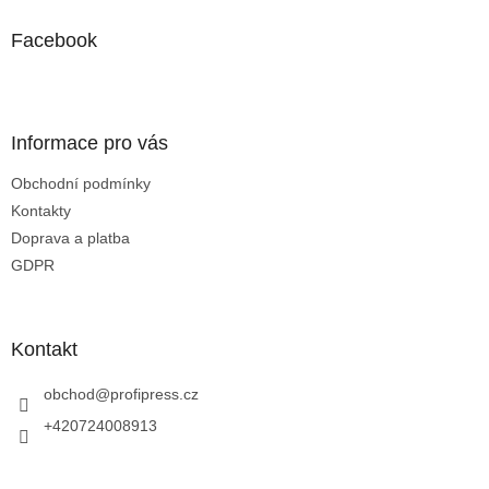
p
a
Facebook
t
í
Informace pro vás
Obchodní podmínky
Kontakty
Doprava a platba
GDPR
Kontakt
obchod
@
profipress.cz
+420724008913