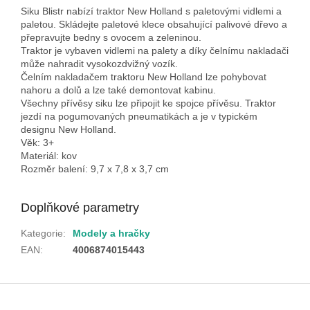
Siku Blistr nabízí traktor New Holland s paletovými vidlemi a
paletou. Skládejte paletové klece obsahující palivové dřevo a
přepravujte bedny s ovocem a zeleninou.
Traktor je vybaven vidlemi na palety a díky čelnímu nakladači
může nahradit vysokozdvižný vozík.
Čelním nakladačem traktoru New Holland lze pohybovat
nahoru a dolů a lze také demontovat kabinu.
Všechny přívěsy siku lze připojit ke spojce přívěsu. Traktor
jezdí na pogumovaných pneumatikách a je v typickém
designu New Holland.
Věk: 3+
Materiál: kov
Rozměr balení: 9,7 x 7,8 x 3,7 cm
Doplňkové parametry
Kategorie
:
Modely a hračky
EAN
:
4006874015443
Z
á