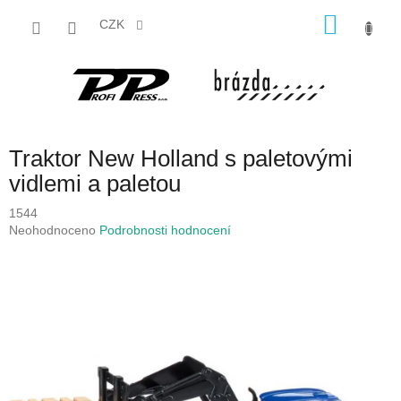
Přejít
NÁKU
na
CZK
obsah
KOŠÍK
Traktor New Holland s paletovými
vidlemi a paletou
1544
Průměrné
Neohodnoceno
Podrobnosti hodnocení
hodnocení
produktu
je
0,0
z
5
hvězdiček.