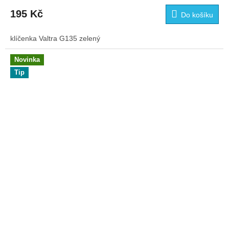
195 Kč
Do košíku
klíčenka Valtra G135 zelený
Novinka
Tip