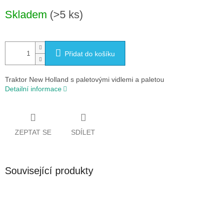
Měrná
Skladem
(>5 ks)
cena:
Přidat do košíku
Traktor New Holland s paletovými vidlemi a paletou
Detailní informace
ZEPTAT SE
SDÍLET
Související produkty