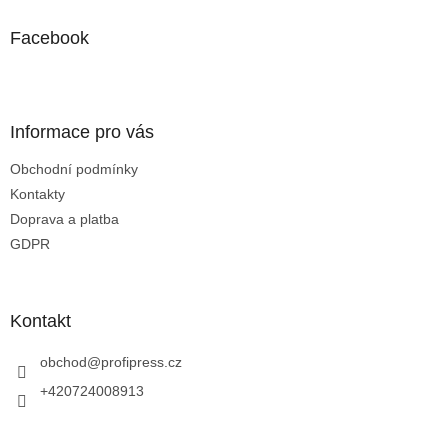
p
a
Facebook
t
í
Informace pro vás
Obchodní podmínky
Kontakty
Doprava a platba
GDPR
Kontakt
obchod
@
profipress.cz
+420724008913