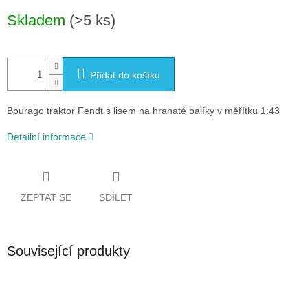
Měrná
Skladem
(>5 ks)
cena:
Přidat do košíku
Bburago traktor Fendt s lisem na hranaté balíky v měřítku 1:43
Detailní informace
ZEPTAT SE
SDÍLET
Související produkty