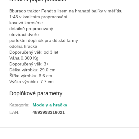
Bburago traktor Fendt s lisem na hranaté balíky v měřítku
1:43 v kvalitním propracování.
kovová karosérie
detailně propracovaný
otevírací dveře
perfektní doplněk pro dětské farmy
odolná hračka
Doporučený věk: od 3 let
Váha 0,300 Kg
Doporučený věk: 3+
Délka výrobku: 29.0 cm
Šířka výrobku: 6.6 cm
Výška výrobku: 7.7 cm
Doplňkové parametry
Kategorie
:
Modely a hračky
EAN
:
4893993316021
Z
á