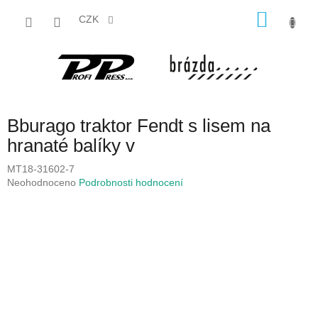
Přejít
NÁKU
na
CZK
obsah
KOŠÍK
Bburago traktor Fendt s lisem na
hranaté balíky v
MT18-31602-7
Průměrné
Neohodnoceno
Podrobnosti hodnocení
hodnocení
produktu
je
0,0
z
5
hvězdiček.