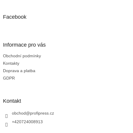
á
p
a
Facebook
t
í
Informace pro vás
Obchodní podmínky
Kontakty
Doprava a platba
GDPR
Kontakt
obchod
@
profipress.cz
+420724008913