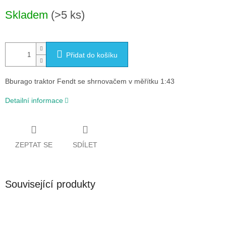
Měrná
Skladem
(>5 ks)
cena:
Přidat do košíku
Bburago traktor Fendt se shrnovačem v měřítku 1:43
Detailní informace
ZEPTAT SE
SDÍLET
Související produkty