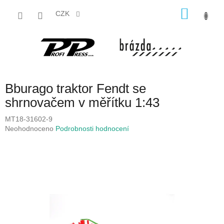
Přejít
NÁKU
na
CZK
obsah
KOŠÍK
Bburago traktor Fendt se
shrnovačem v měřítku 1:43
MT18-31602-9
Průměrné
Neohodnoceno
Podrobnosti hodnocení
hodnocení
produktu
je
0,0
z
5
hvězdiček.