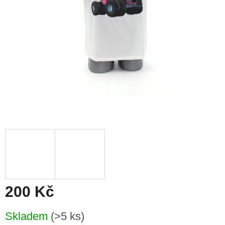
200 Kč
Měrná
Skladem
(>5 ks)
cena: