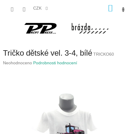
Přejít
NÁKU
na
CZK
obsah
KOŠÍK
Tričko dětské vel. 3-4, bílé
TRICKO60
Průměrné
Neohodnoceno
Podrobnosti hodnocení
hodnocení
produktu
je
0,0
z
5
hvězdiček.