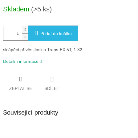
Měrná
Skladem
(>5 ks)
cena:
Přidat do košíku
sklápěcí přívěs Joskin Trans-EX 5T, 1:32
Detailní informace
ZEPTAT SE
SDÍLET
Související produkty