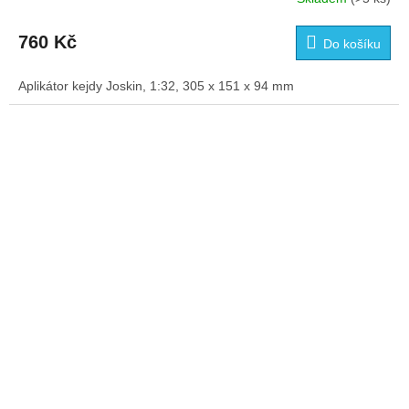
Průměrné
hodnocení
produktu
760 Kč
Do košíku
je
5,0
Aplikátor kejdy Joskin, 1:32, 305 x 151 x 94 mm
z
5
hvězdiček.