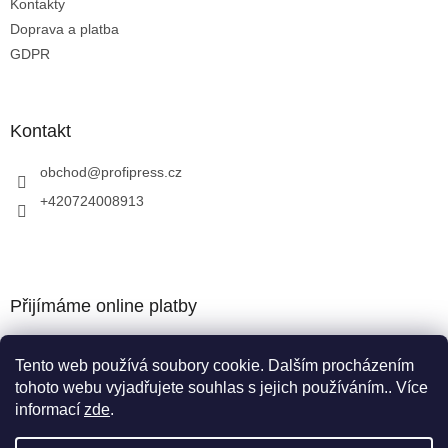
Kontakty
Doprava a platba
GDPR
Kontakt
obchod
@
profipress.cz
+420724008913
Přijímáme online platby
Tento web používá soubory cookie. Dalším procházením
tohoto webu vyjadřujete souhlas s jejich používáním.. Více
informací
zde
.
Vytvořil Shoptet