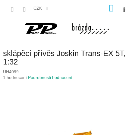
Přejít
NÁKU
na
CZK
obsah
KOŠÍK
sklápěcí přívěs Joskin Trans-EX 5T,
1:32
UH4099
Průměrné
1 hodnocení
Podrobnosti hodnocení
hodnocení
produktu
je
5,0
z
5
hvězdiček.