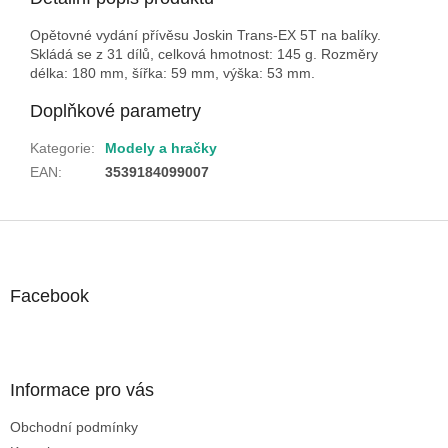
Opětovné vydání přívěsu Joskin Trans-EX 5T na balíky.
Skládá se z 31 dílů, celková hmotnost: 145 g. Rozměry
délka: 180 mm, šířka: 59 mm, výška: 53 mm.
Doplňkové parametry
Kategorie
:
Modely a hračky
EAN
:
3539184099007
Z
á
p
a
Facebook
t
í
Informace pro vás
Obchodní podmínky