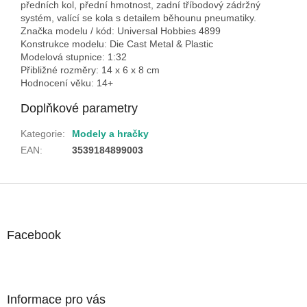
předních kol, přední hmotnost, zadní tříbodový zádržný
systém, valící se kola s detailem běhounu pneumatiky.
Značka modelu / kód: Universal Hobbies 4899
Konstrukce modelu: Die Cast Metal & Plastic
Modelová stupnice: 1:32
Přibližné rozměry: 14 x 6 x 8 cm
Hodnocení věku: 14+
Doplňkové parametry
Kategorie
:
Modely a hračky
EAN
:
3539184899003
Z
á
p
a
Facebook
t
í
Informace pro vás