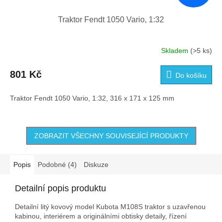
Traktor Fendt 1050 Vario, 1:32
Skladem
(>5 ks)
Průměrné
hodnocení
produktu
801 Kč
Do košíku
je
4,5
Traktor Fendt 1050 Vario, 1:32, 316 x 171 x 125 mm
z
5
hvězdiček.
ZOBRAZIT VŠECHNY SOUVISEJÍCÍ PRODUKTY
Popis
Podobné (4)
Diskuze
Detailní popis produktu
Detailní litý kovový model Kubota M108S traktor s uzavřenou
kabinou, interiérem a originálními obtisky detaily, řízení