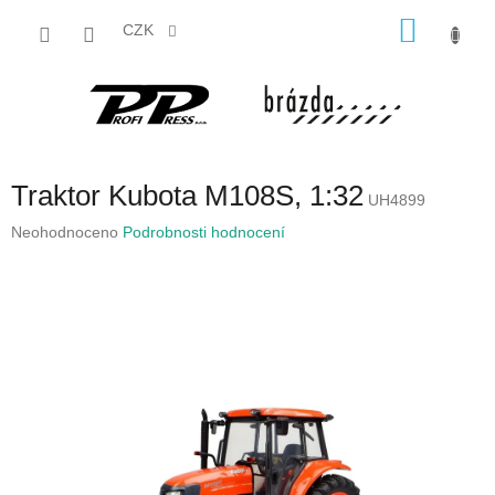
Přejít
NÁKU
na
CZK
obsah
KOŠÍK
Traktor Kubota M108S, 1:32
UH4899
Průměrné
Neohodnoceno
Podrobnosti hodnocení
hodnocení
produktu
je
0,0
z
5
hvězdiček.