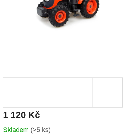
1 120 Kč
Měrná
Skladem
(>5 ks)
cena: