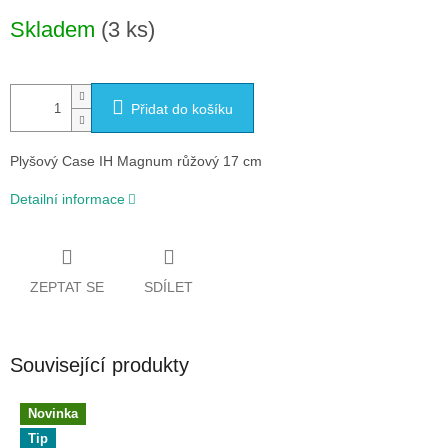
Měrná
Skladem
(3 ks)
cena:
Přidat do košíku
Plyšový Case IH Magnum růžový 17 cm
Detailní informace
ZEPTAT SE
SDÍLET
Související produkty
Novinka
Tip