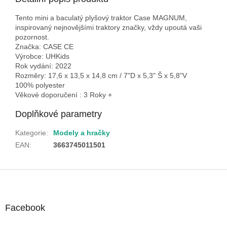
Tento mini a baculatý plyšový traktor Case MAGNUM,
inspirovaný nejnovějšími traktory značky, vždy upoutá vaši
pozornost.
Značka: CASE CE
Výrobce: UHKids
Rok vydání: 2022
Rozměry: 17,6 x 13,5 x 14,8 cm / 7"D x 5,3" Š x 5,8"V
100% polyester
Věkové doporučení : 3 Roky +
Doplňkové parametry
Kategorie
:
Modely a hračky
EAN
:
3663745011501
Z
á
p
a
Facebook
t