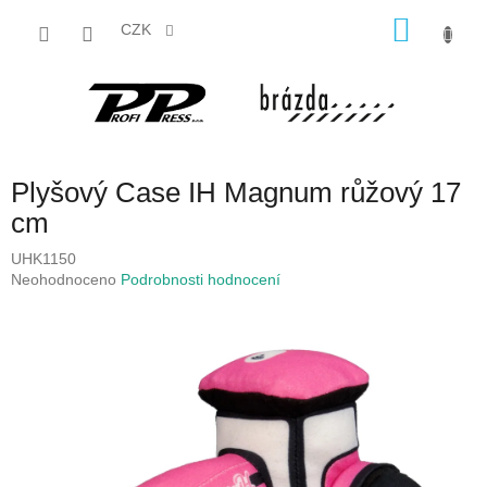
Přejít
NÁKU
na
CZK
obsah
KOŠÍK
Plyšový Case IH Magnum růžový 17
cm
UHK1150
Průměrné
Neohodnoceno
Podrobnosti hodnocení
hodnocení
produktu
je
0,0
z
5
hvězdiček.