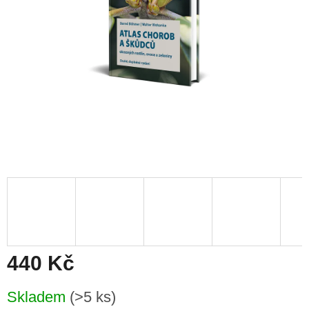
440 Kč
Měrná
Skladem
(>5 ks)
cena: