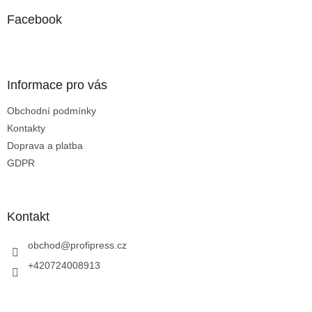
p
a
Facebook
t
í
Informace pro vás
Obchodní podmínky
Kontakty
Doprava a platba
GDPR
Kontakt
obchod
@
profipress.cz
+420724008913