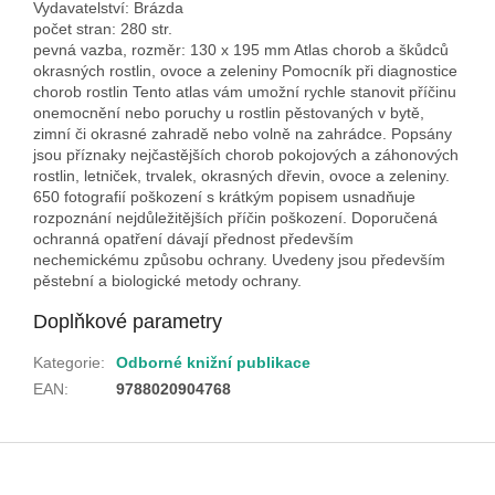
Vydavatelství: Brázda
počet stran: 280 str.
pevná vazba, rozměr: 130 x 195 mm Atlas chorob a škůdců
okrasných rostlin, ovoce a zeleniny Pomocník při diagnostice
chorob rostlin Tento atlas vám umožní rychle stanovit příčinu
onemocnění nebo poruchy u rostlin pěstovaných v bytě,
zimní či okrasné zahradě nebo volně na zahrádce. Popsány
jsou příznaky nejčastějších chorob pokojových a záhonových
rostlin, letniček, trvalek, okrasných dřevin, ovoce a zeleniny.
650 fotografií poškození s krátkým popisem usnadňuje
rozpoznání nejdůležitějších příčin poškození. Doporučená
ochranná opatření dávají přednost především
nechemickému způsobu ochrany. Uvedeny jsou především
pěstební a biologické metody ochrany.
Doplňkové parametry
Kategorie
:
Odborné knižní publikace
EAN
:
9788020904768
Z
á