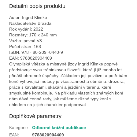
Detailní popis produktu
Autor: Ingrid Klimke
Nakladatelství Brázda
Rok vydání: 2022
Rozměry: 170 x 240 mm
Vazba: pevná V8
Počet stran: 168
ISBN: 978 - 80-209 -0440-9
EAN: 9788020904409
Olympijská vítězka a mistryně jízdy Ingrid Klimke poprvé
představuje svou tréninkovou filozofii, která jí již mnoho let
přináší ohromné úspěchy. Základem její pozitivní a potřebám
koně vyhovující metody je všestrannost a obměna: drezura,
práce s kavaletami, skákání a ježdění v terénu, které
smysluplně kombinuje. Na příkladu vlastních známých koní
nám dává cenné rady, jak můžeme různé typy koní s
ohledem na jejich charakter podporovat.
Doplňkové parametry
Kategorie
:
Odborné knižní publikace
EAN
:
9788020904409