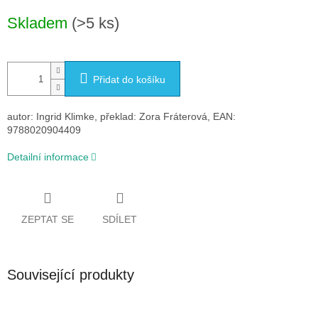
Měrná
Skladem
(>5 ks)
cena:
Přidat do košíku
autor: Ingrid Klimke, překlad: Zora Fráterová, EAN:
9788020904409
Detailní informace
ZEPTAT SE
SDÍLET
Související produkty