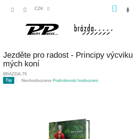
Přejít
NÁKU
na
CZK
obsah
KOŠÍK
Jezděte pro radost - Principy výcviku
mých koní
BRAZDA-75
Průměrné
Neohodnoceno
Podrobnosti hodnocení
Tip
hodnocení
produktu
je
0,0
z
5
hvězdiček.