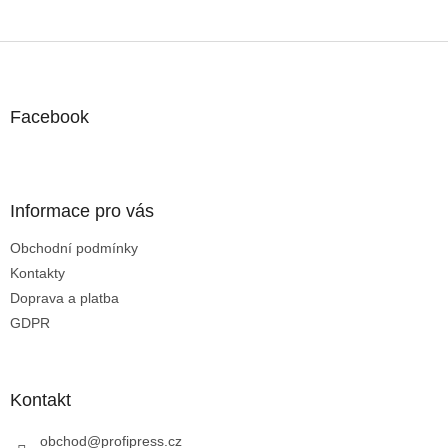
Z
á
p
a
Facebook
t
í
Informace pro vás
Obchodní podmínky
Kontakty
Doprava a platba
GDPR
Kontakt
obchod
@
profipress.cz