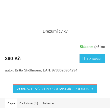
Drezurní cviky
Skladem
(>5 ks)
360 Kč
Do košíku
autor: Britta Shöffmann, EAN: 9788020904294
ZOBRAZIT VŠECHNY SOUVISEJÍCÍ PRODUKTY
Popis
Podobné (4)
Diskuze